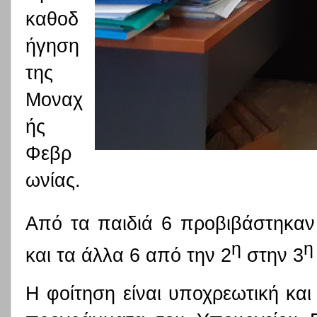
καθοδ
ήγηση
της
Μοναχ
ής
Φεβρ
ωνίας.
Από τα παιδιά 6 προβιβάστηκαν
η
η
και τα άλλα 6 από την 2
στην 3
Η φοίτηση είναι υποχρεωτική κα