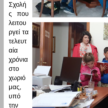
Σχολή
ς που
λειτου
ργεί τα
τελευτ
αία
χρόνια
στο
χωριό
μας,
υπό
την