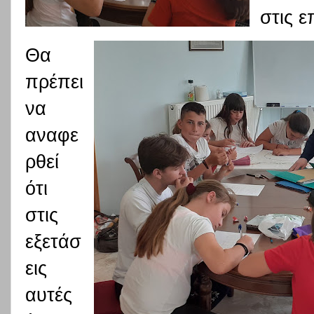
στις ε
Θα
πρέπει
να
αναφε
ρθεί
ότι
στις
εξετάσ
εις
αυτές