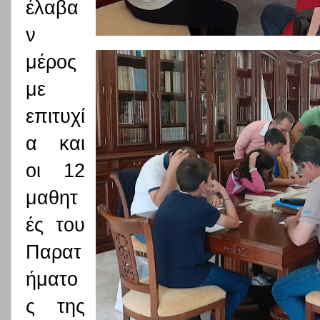
έλαβα
ν
μέρος
με
επιτυχί
α και
οι 12
μαθητ
ές του
Παρατ
ήματο
ς της