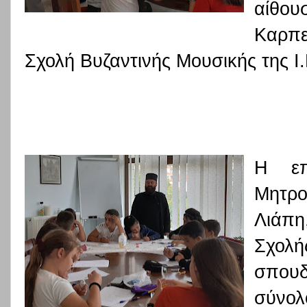
αίθου
Καρπε
Σχολή Βυζαντινής Μουσικής της 
Η επ
Μητρο
Λιάπη
Σχο
σπου
σύνο