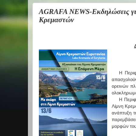
AGRAFA NEWS-Εκδηλώσεις για 
Κρεμαστών
Η Περιφ
απασχολούν
ορεινών πλ
ολοκληρωμέ
Η Περιφ
Λίμνη Κρεμα
ανάπτυξη τ
παρεμβάσε
μορφών του