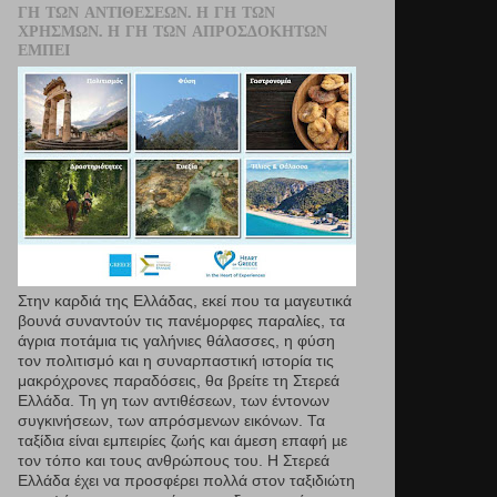
ΓΗ ΤΩΝ ΑΝΤΙΘΈΣΕΩΝ. Η ΓΗ ΤΩΝ
ΧΡΗΣΜΏΝ. Η ΓΗ ΤΩΝ ΑΠΡΟΣΔΌΚΗΤΩΝ
ΕΜΠΕΙ
Στην καρδιά της Ελλάδας, εκεί που τα µαγευτικά
βουνά συναντούν τις πανέμορφες παραλίες, τα
άγρια ποτάμια τις γαλήνιες θάλασσες, η φύση
τον πολιτισμό και η συναρπαστική ιστορία τις
μακρόχρονες παραδόσεις, θα βρείτε τη Στερεά
Ελλάδα. Τη γη των αντιθέσεων, των έντονων
συγκινήσεων, των απρόσμενων εικόνων. Τα
ταξίδια είναι εμπειρίες ζωής και άμεση επαφή µε
τον τόπο και τους ανθρώπους του. Η Στερεά
Ελλάδα έχει να προσφέρει πολλά στον ταξιδιώτη