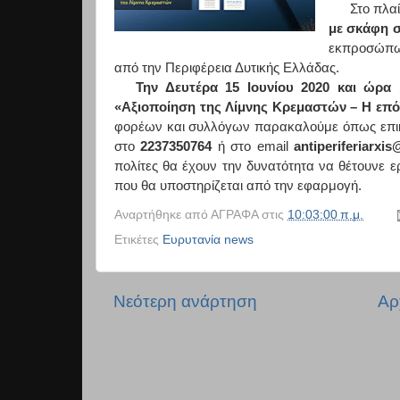
Στο πλα
με σκάφη 
εκπροσώπων
από την Περιφέρεια Δυτικής Ελλάδας.
Την Δευτέρα 15 Ιουνίου 2020 και ώρα 
«Αξιοποίηση της Λίμνης Κρεμαστών – Η επ
φορέων και συλλόγων παρακαλούμε όπως επικο
στο
2237350764
ή στο
email
antiperiferiarxis
πολίτες θα έχουν την δυνατότητα να θέτουνε 
που θα υποστηρίζεται από την εφαρμογή.
Αναρτήθηκε από
ΑΓΡΑΦΑ
στις
10:03:00 π.μ.
Ετικέτες
Ευρυτανία news
Νεότερη ανάρτηση
Αρ