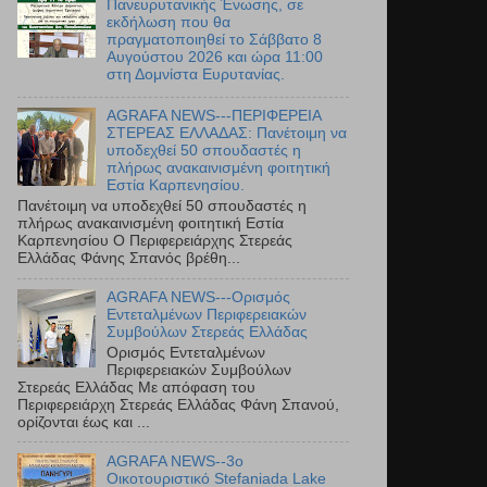
Πανευρυτανικής Ένωσης, σε
εκδήλωση που θα
πραγματοποιηθεί το Σάββατο 8
Αυγούστου 2026 και ώρα 11:00
στη Δομνίστα Ευρυτανίας.
AGRAFA NEWS---ΠΕΡΙΦΕΡΕΙΑ
ΣΤΕΡΕΑΣ ΕΛΛΑΔΑΣ: Πανέτοιμη να
υποδεχθεί 50 σπουδαστές η
πλήρως ανακαινισμένη φοιτητική
Εστία Καρπενησίου.
Πανέτοιμη να υποδεχθεί 50 σπουδαστές η
πλήρως ανακαινισμένη φοιτητική Εστία
Καρπενησίου Ο Περιφερειάρχης Στερεάς
Ελλάδας Φάνης Σπανός βρέθη...
AGRAFA NEWS---Ορισμός
Εντεταλμένων Περιφερειακών
Συμβούλων Στερεάς Ελλάδας
Ορισμός Εντεταλμένων
Περιφερειακών Συμβούλων
Στερεάς Ελλάδας Με απόφαση του
Περιφερειάρχη Στερεάς Ελλάδας Φάνη Σπανού,
ορίζονται έως και ...
AGRAFA NEWS--3ο
Οικοτουριστικό Stefaniada Lake