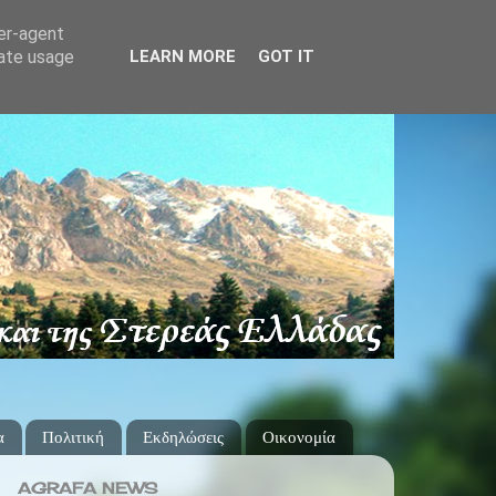
ser-agent
rate usage
LEARN MORE
GOT IT
α
Πολιτική
Εκδηλώσεις
Οικονομία
AGRAFA NEWS