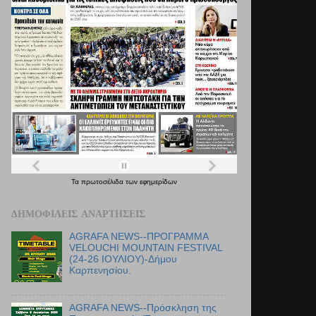
Τα
πρωτοσέλιδα
των
εφημερίδων
ΔΗΜΟΦΙΛΕΊΣ ΑΝΑΡΤΉΣΕΙΣ
AGRAFA NEWS--ΠΡΟΓΡΑΜΜΑ
VELOUCHI MOUNTAIN FESTIVAL
(24-26 ΙΟΥΛΙΟΥ)-Δήμου
Καρπενησίου.
AGRAFA NEWS--Πρόσκληση της