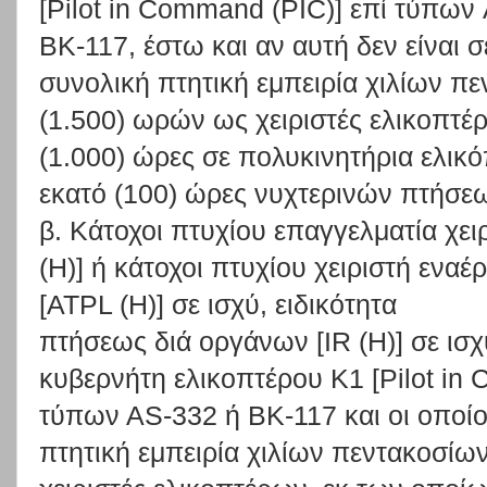
[Pilot in Command (PIC)] επί τύπων
ΒΚ-117, έστω και αν αυτή δεν είναι 
συνολική πτητική εμπειρία χιλίων π
(1.500) ωρών ως χειριστές ελικοπτέ
(1.000) ώρες σε πολυκινητήρια ελικ
εκατό (100) ώρες νυχτερινών πτήσε
β. Κάτοχοι πτυχίου επαγγελματία χει
(H)] ή κάτοχοι πτυχίου χειριστή ενα
[ATPL (H)] σε ισχύ, ειδικότητα
πτήσεως διά οργάνων [IR (Η)] σε ισχ
κυβερνήτη ελικοπτέρου Κ1 [Pilot in 
τύπων ΑS-332 ή BK-117 και οι οποίο
πτητική εμπειρία χιλίων πεντακοσίω