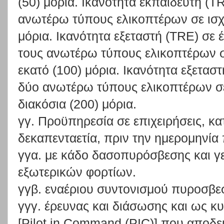
(50) μόρια. Ικανότητα εκπαιδευτή (TR
ανωτέρω τύπους ελικοπτέρων σε ισχ
μόρια. Ικανότητα εξεταστή (TRE) σε 
τους ανωτέρω τύπους ελικοπτέρων σ
εκατό (100) μόρια. Ικανότητα εξετασ
δύο ανωτέρω τύπους ελικοπτέρων σ
διακόσια (200) μόρια.
γγ. Προϋπηρεσία σε επιχειρήσεις, κα
δεκαπενταετία, πριν την ημερομηνί
γγα. με κάδο δασοπυρόσβεσης και γ
εξωτερικών φορτίων.
γγβ. εναέριου συντονισμού πυροσβε
γγγ. έρευνας και διάσωσης και ως κυ
[Pilot in Command (PIC)] που αποδε