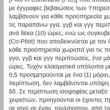
με έγγραφες βεβαιώσεις των Υπηρεσ
λαμβάνουν για κάθε προϋπηρεσία χω
τις παραπάνω γγα, γγβ και γγγ περιπ
ανά δέκα (10) ώρες, ενώ ως συγκυβε
(Co-Pilot) που αποδεικνύεται με τον 
κάθε προϋπηρεσία χωριστά για τις
γγα, γγβ και γγγ περιπτώσεις, ένα μό
ώρες. Τυχόν κλασματικά υπόλοιπα με
0,5 προσμετρούνται με ένα (1) μόριο
περίπτωση, δεν λαμβάνονται υπόψη
δδ. Σε περίπτωση ισοψηφίας μεταξ
χειριστών, προηγούνται οι έχοντες τ
σε ισχύ σε έναν, τουλάχιστον, από τ