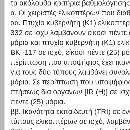
τα ακόλουθα κριτήρια βαθμολόγησης
α. Οι χειριστές ελικοπτέρων που δια
αα. Πτυχίο κυβερνήτη (Κ1) ελικοπτέ
332 σε ισχύ λαμβάνουν είκοσι πέντε 
μόρια και πτυχίο κυβερνήτη (Κ1) ελι
ΒΚ -117 σε ισχύ, είκοσι πέντε (25) μό
περίπτωση που υποψήφιος έχει ικανό
για τους δύο τύπους λαμβάνει συνολ
μόρια. Σε περίπτωση που υποψήφιος 
πτήσεως δια οργάνων [IR (Η)] σε ισχ
πέντε (25) μόρια.
ββ. Ικανότητα εκπαιδευτή (TRI) σε 
τύπους ελικοπτέρων σε ισχύ, λαμβά