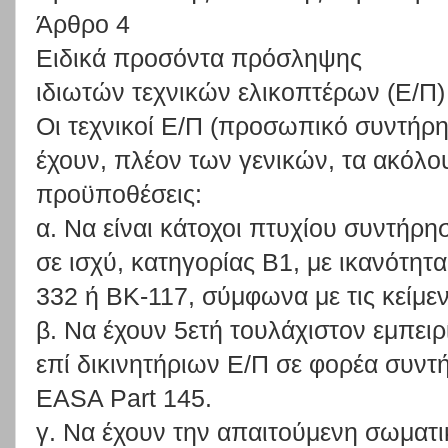
Άρθρο 4
Ειδικά προσόντα πρόσληψης
ιδιωτών τεχνικών ελικοπτέρων (Ε/Π)
Οι τεχνικοί Ε/Π (προσωπικό συντήρη
έχουν, πλέον των γενικών, τα ακόλο
προϋποθέσεις:
α. Να είναι κάτοχοι πτυχίου συντή
σε ισχύ, κατηγορίας B1, με ικανότητ
332 ή ΒΚ-117, σύμφωνα με τις κείμενε
β. Να έχουν 5ετή τουλάχιστον εμπειρ
επί δικινητήριων Ε/Π σε φορέα συντ
EASA Part 145.
γ. Να έχουν την απαιτούμενη σωματι