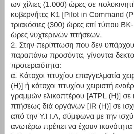
ων χίλιες (1.000) ώρες σε πολυκινητ
κυβερνήτες Κ1 [Pilot in Command (PI
τριακόσιες (300) ώρες επί τύπου ΒΚ-
ώρες νυχτερινών πτήσεων.
2. Στην περίπτωση που δεν υπάρχου
παραπάνω προσόντα, γίνονται δεκτο
προτεραιότητα:
α. Κάτοχοι πτυχίου επαγγελματία χει
(Η)] ή κάτοχοι πτυχίου χειριστή εναέ
γραμμών ελικοπτέρου [ATPL (Η)] σε ι
πτήσεως διά οργάνων [IR (Η)] σε ισ
από την Υ.Π.Α, σύμφωνα με την ισχύ
ανωτέρω πρέπει να έχουν ικανότητα