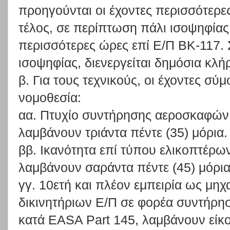
προηγούνται οι έχοντες περισσότερε
τέλος, σε περίπτωση πάλι ισοψηφίας,
περισσότερες ώρες επί Ε/Π ΒΚ-117.
ισοψηφίας, διενεργείται δημόσια κλ
β. Για τους τεχνικούς, οι έχοντες σύ
νομοθεσία:
αα. Πτυχίο συντήρησης αεροσκαφών 
λαμβάνουν τριάντα πέντε (35) μόρια.
ββ. Ικανότητα επί τύπου ελικοπτέρω
λαμβάνουν σαράντα πέντε (45) μόρια
γγ. 10ετή και πλέον εμπειρία ως μηχα
δικινητήριων Ε/Π σε φορέα συντήρη
κατά EASA Part 145, λαμβάνουν είκοσ