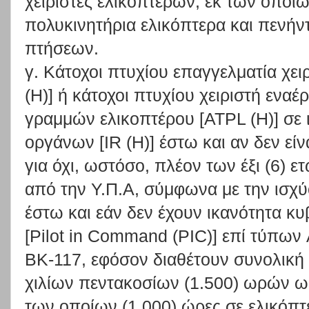
χειριστές ελικοπτέρων, εκ των οποίω
πολυκινητήρια ελικόπτερα και πενήν
πτήσεων.
γ. Κάτοχοι πτυχίου επαγγελματία χει
(Η)] ή κάτοχοι πτυχίου χειριστή εναέ
γραμμών ελικοπτέρου [ATPL (Η)] σε ι
οργάνων [IR (Η)] έστω και αν δεν είν
για όχι, ωστόσο, πλέον των έξι (6) 
από την Υ.Π.Α, σύμφωνα με την ισχ
έστω και εάν δεν έχουν ικανότητα κ
[Pilot in Command (PIC)] επί τύπων
ΒΚ-117, εφόσον διαθέτουν συνολική 
χιλίων πεντακοσίων (1.500) ωρών ως
των οποίων (1.000) ώρες σε ελικόπτ