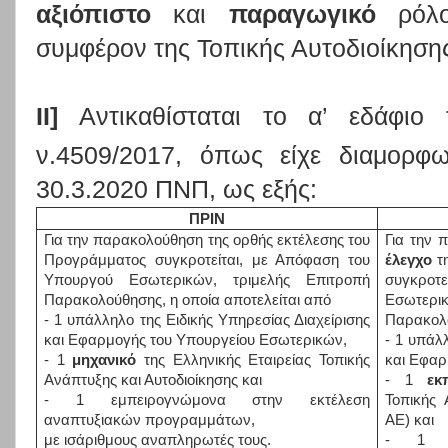
αξιόπιστο
και
παραγωγικό
ρόλο
συμφέρον της Τοπικής Αυτοδιοίκηση
ΙΙ]
Αντικαθίσταται το α’ εδάφιο
ν.4509/2017, όπως είχε διαμορφω
30.3.2020 ΠΝΠ, ως εξής:
ΠΡΙΝ
Για την παρακολούθηση της ορθής εκτέλεσης του
Για την
Προγράμματος συγκροτείται, με Απόφαση του
έλεγχο
τη
Υπουργού Εσωτερικών, τριμελής Επιτροπή
συγκροτ
Παρακολούθησης, η οποία αποτελείται από
Εσωτε
- 1 υπάλληλο της Ειδικής Υπηρεσίας Διαχείρισης
Παρακολο
και Εφαρμογής του Υπουργείου Εσωτερικών,
- 1 υπάλ
- 1
μηχανικό
της Ελληνικής Εταιρείας Τοπικής
και Εφαρ
Ανάπτυξης και Αυτοδιοίκησης και
- 1
εκ
- 1 εμπειρογνώμονα στην εκτέλεση
Τοπικής 
αναπτυξιακών προγραμμάτων,
ΑΕ) και
με ισάριθμους αναπληρωτές τους.
- 1 εμ