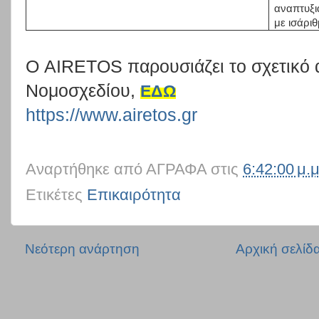
αναπτυξ
με ισάρι
Ο
AIRETOS
παρουσιάζει το σχετικό
Νομοσχεδίου,
ΕΔΩ
https://www.airetos.gr
Αναρτήθηκε από
ΑΓΡΑΦΑ
στις
6:42:00 μ.μ
Ετικέτες
Επικαιρότητα
Νεότερη ανάρτηση
Αρχική σελίδ