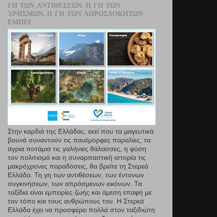
ΓΗ ΤΩΝ ΑΝΤΙΘΈΣΕΩΝ. Η ΓΗ ΤΩΝ
ΧΡΗΣΜΏΝ. Η ΓΗ ΤΩΝ ΑΠΡΟΣΔΌΚΗΤΩΝ
ΕΜΠΕΙ
Στην καρδιά της Ελλάδας, εκεί που τα µαγευτικά
βουνά συναντούν τις πανέμορφες παραλίες, τα
άγρια ποτάμια τις γαλήνιες θάλασσες, η φύση
τον πολιτισμό και η συναρπαστική ιστορία τις
μακρόχρονες παραδόσεις, θα βρείτε τη Στερεά
Ελλάδα. Τη γη των αντιθέσεων, των έντονων
συγκινήσεων, των απρόσμενων εικόνων. Τα
ταξίδια είναι εμπειρίες ζωής και άμεση επαφή µε
τον τόπο και τους ανθρώπους του. Η Στερεά
Ελλάδα έχει να προσφέρει πολλά στον ταξιδιώτη