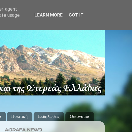
ser-agent
rate usage
LEARN MORE
GOT IT
α
Πολιτική
Εκδηλώσεις
Οικονομία
AGRAFA NEWS