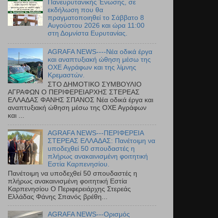
Πανευρυτανικής Ένωσης, σε
εκδήλωση που θα
πραγματοποιηθεί το Σάββατο 8
Αυγούστου 2026 και ώρα 11:00
στη Δομνίστα Ευρυτανίας.
AGRAFA NEWS----Νέα οδικά έργα
και αναπτυξιακή ώθηση μέσω της
ΟΧΕ Αγράφων και της λίμνης
Κρεμαστών.
ΣΤΟ ΔΗΜΟΤΙΚΟ ΣΥΜΒΟΥΛΙΟ
ΑΓΡΑΦΩΝ Ο ΠΕΡΙΦΕΡΕΙΑΡΧΗΣ ΣΤΕΡΕΑΣ
ΕΛΛΑΔΑΣ ΦΑΝΗΣ ΣΠΑΝΟΣ Νέα οδικά έργα και
αναπτυξιακή ώθηση μέσω της ΟΧΕ Αγράφων
και ...
AGRAFA NEWS---ΠΕΡΙΦΕΡΕΙΑ
ΣΤΕΡΕΑΣ ΕΛΛΑΔΑΣ: Πανέτοιμη να
υποδεχθεί 50 σπουδαστές η
πλήρως ανακαινισμένη φοιτητική
Εστία Καρπενησίου.
Πανέτοιμη να υποδεχθεί 50 σπουδαστές η
πλήρως ανακαινισμένη φοιτητική Εστία
Καρπενησίου Ο Περιφερειάρχης Στερεάς
Ελλάδας Φάνης Σπανός βρέθη...
AGRAFA NEWS---Ορισμός