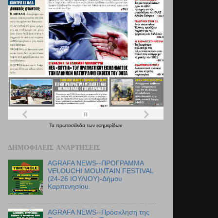
Τα
πρωτοσέλιδα
των
εφημερίδων
ΔΗΜΟΦΙΛΕΊΣ ΑΝΑΡΤΉΣΕΙΣ
AGRAFA NEWS--ΠΡΟΓΡΑΜΜΑ
VELOUCHI MOUNTAIN FESTIVAL
(24-26 ΙΟΥΛΙΟΥ)-Δήμου
Καρπενησίου.
AGRAFA NEWS--Πρόσκληση της