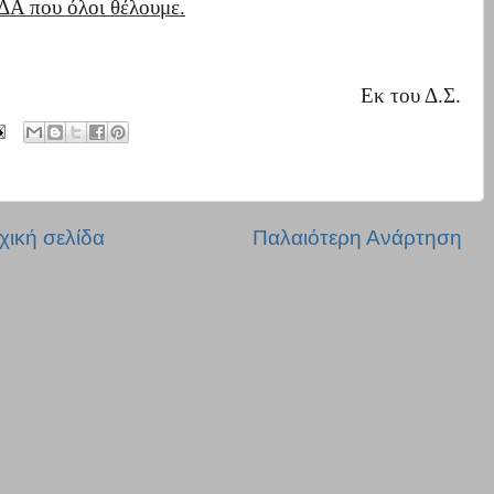
Α που όλοι θέλουμε.
Εκ του Δ.Σ.
χική σελίδα
Παλαιότερη Ανάρτηση