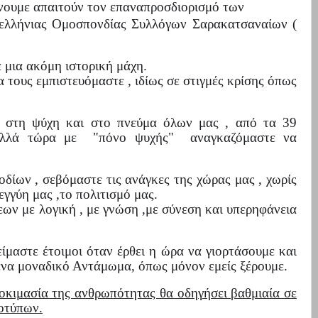
ώνουμε απαιτούν τον επαναπροσδιορισμό των
νελλήνιας Ομοσπονδίας Συλλόγων Σαρακατσαναίων (
 μια ακόμη ιστορική μάχη.
α τους εμπιστευόμαστε , ιδίως σε στιγμές κρίσης όπως
ς στη ψύχη και στο πνεύμα όλων μας , από τα 39
λλά τώρα με
"πόνο ψυχής"
αναγκαζόμαστε να
.
δίων , σεβόμαστε τις ανάγκες της χώρας μας , χωρίς
εγγύη μας ,το πολιτισμό μας.
ων με λογική , με γνώση ,με σύνεση και υπερηφάνεια
είμαστε έτοιμοι όταν έρθει η ώρα να γιορτάσουμε και
ε ένα μοναδικό Αντάμωμα, όπως μόνον εμείς ξέρουμε.
οκιμασία της ανθρωπότητας θα οδηγήσει βαθμιαία σε
οτύπων.