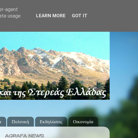
ser-agent
rate usage
LEARN MORE
GOT IT
α
Πολιτική
Εκδηλώσεις
Οικονομία
AGRAFA NEWS