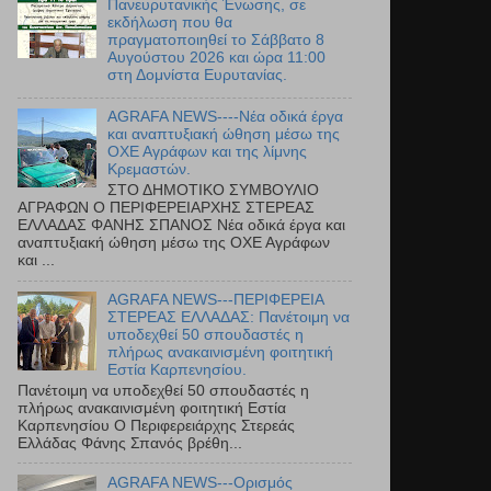
Πανευρυτανικής Ένωσης, σε
εκδήλωση που θα
πραγματοποιηθεί το Σάββατο 8
Αυγούστου 2026 και ώρα 11:00
στη Δομνίστα Ευρυτανίας.
AGRAFA NEWS----Νέα οδικά έργα
και αναπτυξιακή ώθηση μέσω της
ΟΧΕ Αγράφων και της λίμνης
Κρεμαστών.
ΣΤΟ ΔΗΜΟΤΙΚΟ ΣΥΜΒΟΥΛΙΟ
ΑΓΡΑΦΩΝ Ο ΠΕΡΙΦΕΡΕΙΑΡΧΗΣ ΣΤΕΡΕΑΣ
ΕΛΛΑΔΑΣ ΦΑΝΗΣ ΣΠΑΝΟΣ Νέα οδικά έργα και
αναπτυξιακή ώθηση μέσω της ΟΧΕ Αγράφων
και ...
AGRAFA NEWS---ΠΕΡΙΦΕΡΕΙΑ
ΣΤΕΡΕΑΣ ΕΛΛΑΔΑΣ: Πανέτοιμη να
υποδεχθεί 50 σπουδαστές η
πλήρως ανακαινισμένη φοιτητική
Εστία Καρπενησίου.
Πανέτοιμη να υποδεχθεί 50 σπουδαστές η
πλήρως ανακαινισμένη φοιτητική Εστία
Καρπενησίου Ο Περιφερειάρχης Στερεάς
Ελλάδας Φάνης Σπανός βρέθη...
AGRAFA NEWS---Ορισμός