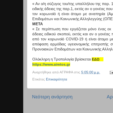
« Αν ο/η σύζυγος του/της υπαλλήλου της παρ. 1
ειδικής άδειας της παρ.1, εκτός αν ο γονέας πο
τον κορωνοϊό ή είναι άτομο με αναπηρία (Α
Επιδομάτων και Κοινωνικής Αλληλεγγύης (ΟΠΕ
ΜΕΤΑ
« Σε περίπτωση που εργάζεται μόνο ένας εκ 
άδειας ειδικού σκοπού, εκτός και αν ο γονέας 
από τον κορωνοϊό
COVID
-19 ή είναι άτομο
απόφαση αρμόδιας υγειονομικής επιτροπής 
Προνοιακών Επιδομάτων και Κοινωνικής Αλληλ
Ολόκληρη η Τροπολογία βρίσκεται
ΕΔΩ
https://www.airetos.gr
Αναρτήθηκε από
ΑΓΡΑΦΑ
στις
5:05:00 μ.μ.
Ετικέτες
Επικαιρότητα
Νεότερη ανάρτηση
Αρ