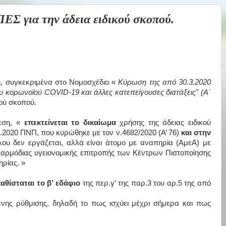
 για την άδεια ειδικού σκοπού.
, συγκεκριμένα στο Νομοσχέδιο «
Κύρωση της από 30.3.2020
υ κορωνοϊού COVID-19 και άλλες κατεπείγουσες διατάξεις" (Α΄
κού σκοπού.
θεση, «
επεκτείνεται το δικαίωμα
χρήσης της άδειας ειδικού
.2020 ΠΝΠ, που κυρώθηκε με τον ν.4682/2020 (Α’ 76)
και στην
ου δεν εργάζεται, αλλά είναι άτομο με αναπηρία (ΑμεΑ) με
ρμόδιας υγειονομικής επιτροπής των Κέντρων Πιστοποίησης
ρίας. »
καθίσταται το β’ εδάφιο
της περ.γ’ της παρ.3 του αρ.5 της από
μένης ρύθμισης, δηλαδή το πως ισχύει μέχρι σήμερα και πως