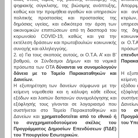
ψηφιακής σύγκλισης, της βιώσιμης ανάπτυξης,
Απορριμ
καθώς και την προμήθεια αγαθών και υπηρεσιών
και αν
πολιτικής προστασίας και προστασίας της
κτιρίων
δημόσιας υγείας, και ειδικότερα την άρση των
υπηρεσι
οικονομικών επιπτώσεων από τη διασπορά του
της δη
κορωνοϊού COVID-19, καθώς και για την
κοινωνι
εκτέλεση δράσεων και πρωτοβουλιών κοινωνικής
οι Ο.Τ.
συνοχής και αλληλεγγύης.
πρόσ
2. α) Για τους σκοπούς αυτούς, οι Ο.Τ.Α. Α’ και Β’
επεν
βαθμού, οι Σύνδεσμοι Δήμων και τα νομικά
Παρακα
πρόσωπα των ΟΤΑ
δύνανται να συνομολογούν
δάνεια με το Ταμείο Παρακαταθηκών και
Η εξυπ
Δανείων.
κείμεν
Η εξυπηρέτηση των δανείων σύμφωνα με την
εξόδου 
κείμενη νομοθεσία και η κάλυψη κάθε είδους
εξόφλη
εξόδων και λοιπών δαπανών συνομολόγησης και
συστήν
εξόφλησής τους γίνονται σε λογαριασμό που
Δανείω
συστήνεται στο Ταμείο Παρακαταθηκών και
το συ
Δανείων και
χρηματοδοτείται από το εθνικό ή
Προγρά
το συγχρηματοδοτούμενο σκέλος του
του Υπ
Προγράμματος Δημοσίων Επενδύσεων (ΠΔΕ)
του Υπουργείου Εσωτερικών.