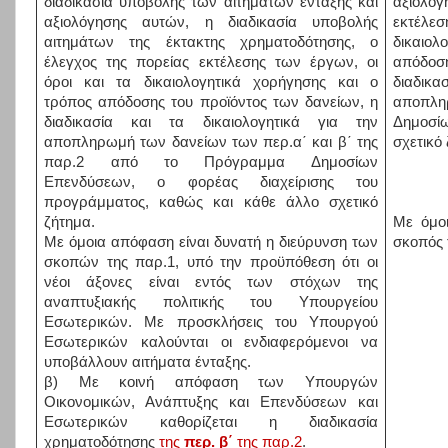
διαδικασία υποβολής των αιτημάτων ένταξης και
αξιολό
αξιολόγησης αυτών, η διαδικασία υποβολής
εκτέλ
αιτημάτων της έκτακτης χρηματοδότησης, ο
δικαιο
έλεγχος της πορείας εκτέλεσης των έργων, οι
απόδοσ
όροι και τα δικαιολογητικά χορήγησης και ο
διαδικ
τρόπος απόδοσης του προϊόντος των δανείων, η
αποπλη
διαδικασία και τα δικαιολογητικά για την
Δημοσί
αποπληρωμή των δανείων των περ.α΄ και β΄ της
σχετικό
παρ.2 από το Πρόγραμμα Δημοσίων
Επενδύσεων, ο φορέας διαχείρισης του
προγράμματος, καθώς και κάθε άλλο σχετικό
ζήτημα.
Με όμοι
Με όμοια απόφαση είναι δυνατή η διεύρυνση των
σκοπός 
σκοπών της παρ.1, υπό την προϋπόθεση ότι οι
νέοι άξονες είναι εντός των στόχων της
αναπτυξιακής πολιτικής του Υπουργείου
Εσωτερικών. Με προσκλήσεις του Υπουργού
Εσωτερικών καλούνται οι ενδιαφερόμενοι να
υποβάλλουν αιτήματα ένταξης.
β) Με κοινή απόφαση των Υπουργών
Οικονομικών, Ανάπτυξης και Επενδύσεων και
Εσωτερικών καθορίζεται η διαδικασία
χρηματοδότησης
της
περ. β΄
της παρ.2
.