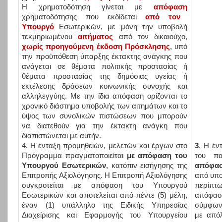
Η χρηματοδότηση γίνεται με
απόφαση
χρηματοδότησης που εκδίδεται
από τον
Υπουργό
Εσωτερικών, με μόνη την υποβολή
τεκμηριωμένου
αιτήματος
από τον δικαιούχο,
χωρίς προηγούμενη έκδοση Πρόσκλησης
, υπό
την προϋπόθεση ύπαρξης έκτακτης ανάγκης που
ανάγεται σε θέματα πολιτικής προστασίας ή
θέματα προστασίας της δημόσιας υγείας ή
εκτέλεσης δράσεων κοινωνικής συνοχής και
αλληλεγγύης. Με την ίδια απόφαση ορίζονται το
χρονικό διάστημα υποβολής των αιτημάτων και το
ύψος των συνολικών πιστώσεων που μπορούν
να διατεθούν για την έκτακτη ανάγκη που
διαπιστώνεται με αυτήν.
4. Η ένταξη προμηθειών, μελετών και έργων στο
3
. Η έ
Πρόγραμμα πραγματοποιείται
με απόφαση του
του πα
Υπουργού Εσωτερικών
, κατόπιν εισήγησης της
απόφα
Επιτροπής Αξιολόγησης. Η Επιτροπή Αξιολόγησης
από υπο
συγκροτείται με απόφαση του Υπουργού
περίπτ
Εσωτερικών και αποτελείται από πέντε (5) μέλη,
απόφασ
έναν (1) υπάλληλο της Ειδικής Υπηρεσίας
σύμφωνα
Διαχείρισης και Εφαρμογής του Υπουργείου
με από