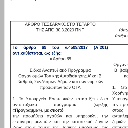
ΑΡΘΡΟ ΤΕΣΣΑΡΑΚΟΣΤΟ ΤΕΤΑΡΤΟ
(
όπω
ΤΗΣ ΑΠΌ 30.3.2020 ΠΝΠ
άρθρου
Το άρθρο 69 του ν.4509/2017 (Α΄201)
αντικαθίσταται, ως εξής:
« Άρθρο 69
Οργανισ
Ειδικό Αναπτυξιακό Πρόγραμμα
Β΄ βαθ
Οργανισμών Τοπικής Αυτοδιοίκησης Α’ και Β’
κ
βαθμού, Συνδέσμων Δήμων και των νομικών
προσώπων των ΟΤΑ
1
. Στο
Χορήγη
1. Το Υπουργείο Εσωτερικών καταρτίζει ειδικό
Υπουργ
αναπτυξιακό πρόγραμμα (εφεξής
την προ
«
Πρόγραμμα
»),
με σκοπό
στους
την προμήθεια αγαθών και υπηρεσιών, την
αντιπλ
εκπόνηση μελετών και την κατασκευή έργων
ζημιώ
ιδίως στους τομείς της βασικής υποδομής, της
αποκατ