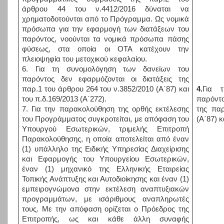
άρθρου 44 του ν.4412/2016 δύναται να
χρηματοδοτούνται από το Πρόγραμμα. Ως νομικά
πρόσωπα για την εφαρμογή των διατάξεων του
παρόντος, νοούνται τα νομικά πρόσωπα πάσης
φύσεως, στα οποία οι ΟΤΑ κατέχουν την
πλειοψηφία του μετοχικού κεφαλαίου.
6. Για τη συνομολόγηση των δανείων του
παρόντος δεν εφαρμόζονται οι διατάξεις της
παρ.1 του άρθρου 264 του ν.3852/2010 (Α΄87) και
4.
Για 
του π.δ.169/2013 (Α΄272).
παρόντο
7. Για την παρακολούθηση της ορθής εκτέλεσης
της πα
του Προγράμματος συγκροτείται, με απόφαση του
(Α΄87) κ
Υπουργού Εσωτερικών, τριμελής Επιτροπή
Παρακολούθησης, η οποία αποτελείται από έναν
(1) υπάλληλο της Ειδικής Υπηρεσίας Διαχείρισης
και Εφαρμογής του Υπουργείου Εσωτερικών,
έναν (1) μηχανικό της Ελληνικής Εταιρείας
Τοπικής Ανάπτυξης και Αυτοδιοίκησης και έναν (1)
εμπειρογνώμονα στην εκτέλεση αναπτυξιακών
προγραμμάτων, με ισάριθμους αναπληρωτές
τους. Με την απόφαση ορίζεται ο Πρόεδρος της
Επιτροπής, ως και κάθε άλλη συναφής