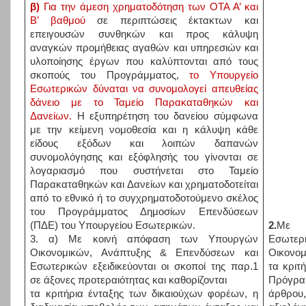
β)
Για την άμεση χρηματοδότηση των ΟΤΑ Α’ και
Β’ βαθμού
σε περιπτώσεις έκτακτων και
επειγουσών συνθηκών και προς κάλυψη
αναγκών προμήθειας αγαθών και υπηρεσιών και
υλοποίησης έργων που καλύπτονται από τους
σκοπούς του Προγράμματος,
το Υπουργείο
Εσωτερικών δύναται να συνομολογεί απευθείας
δάνειο με το Ταμείο Παρακαταθηκών και
Δανείων.
Η εξυπηρέτηση του δανείου σύμφωνα
με την κείμενη νομοθεσία και η κάλυψη κάθε
είδους εξόδων και λοιπών δαπανών
συνομολόγησης και εξόφλησής του γίνονται σε
λογαριασμό που συστήνεται στο Ταμείο
Παρακαταθηκών και Δανείων και χρηματοδοτείται
από το εθνικό ή το συγχρηματοδοτούμενο σκέλος
του Προγράμματος Δημοσίων Επενδύσεων
(ΠΔΕ) του Υπουργείου Εσωτερικών.
2.
Με 
3. α) Με κοινή απόφαση των Υπουργών
Εσωτερ
Οικονομικών, Ανάπτυξης & Επενδύσεων και
Οικονομ
Εσωτερικών εξειδικεύονται οι σκοποί της παρ.1
τα κριτ
σε άξονες προτεραιότητας και καθορίζονται
Πρόγρα
τα κριτήρια ένταξης των δικαιούχων φορέων, η
άρθρου,