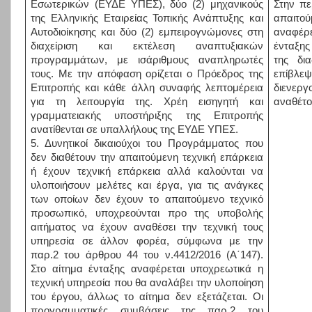
Εσωτερικών (ΕΥΔΕ ΥΠΕΣ), δύο (2) μηχανικούς
Στην πε
της Ελληνικής Εταιρείας Τοπικής Ανάπτυξης και
απαιτο
Αυτοδιοίκησης και δύο (2) εμπειρογνώμονες στη
αναφέρε
διαχείριση και εκτέλεση αναπτυξιακών
ένταξης
προγραμμάτων, με ισάριθμους αναπληρωτές
της δι
τους. Με την απόφαση ορίζεται ο Πρόεδρος της
επίβλε
Επιτροπής και κάθε άλλη συναφής λεπτομέρεια
διενεργ
για τη λειτουργία της. Χρέη εισηγητή και
αναθέτο
γραμματειακής υποστήριξης της Επιτροπής
ανατίθενται σε υπαλλήλους της ΕΥΔΕ ΥΠΕΣ.
5. Δυνητικοί δικαιούχοι του Προγράμματος που
δεν διαθέτουν την απαιτούμενη τεχνική επάρκεια
ή έχουν τεχνική επάρκεια αλλά καλούνται να
υλοποιήσουν μελέτες και έργα, για τις ανάγκες
των οποίων δεν έχουν το απαιτούμενο τεχνικό
προσωπικό, υποχρεούνται προ της υποβολής
αιτήματος να έχουν αναθέσει την τεχνική τους
υπηρεσία σε άλλον φορέα, σύμφωνα με την
παρ.2 του άρθρου 44 του ν.4412/2016 (Α΄147).
Στο αίτημα ένταξης αναφέρεται υποχρεωτικά η
τεχνική υπηρεσία που θα αναλάβει την υλοποίηση
του έργου, άλλως το αίτημα δεν εξετάζεται. Οι
προγραμματικές συμβάσεις της παρ.2 του