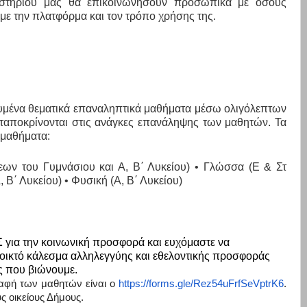
τιστηρίου μας θα επικοινωνήσουν προσωπικά με όσους
με την πλατφόρμα και τον τρόπο χρήσης της.
υμένα θεματικά επαναληπτικά μαθήματα μέσω ολιγόλεπτων
νταποκρίνονται στις ανάγκες επανάληψης των μαθητών. Τα
 μαθήματα:
ξεων του Γυμνάσιου και Α, Β΄ Λυκείου) • Γλώσσα (Ε & Στ
 Β΄ Λυκείου) • Φυσική (Α, Β΄ Λυκείου)
Σ
για την κοινωνική προσφορά και ευχόμαστε να
νοικτό κάλεσμα αλληλεγγύης και εθελοντικής προσφοράς
ς που βιώνουμε.
ραφή των μαθητών είναι ο
https://forms.gle/Rez54uFrfSeVptrK6
.
ς οικείους Δήμους.