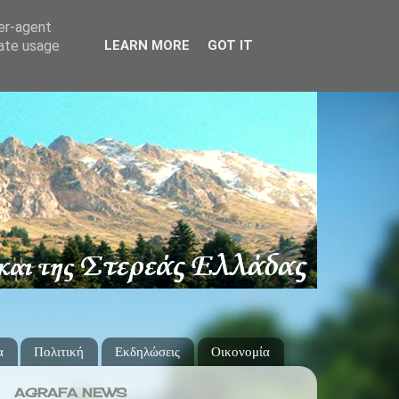
ser-agent
rate usage
LEARN MORE
GOT IT
α
Πολιτική
Εκδηλώσεις
Οικονομία
AGRAFA NEWS