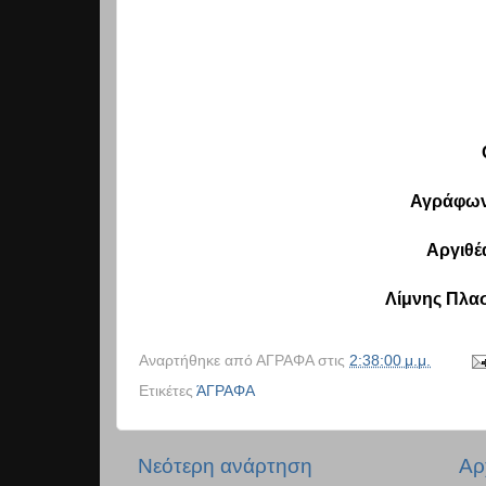
Αγράφων
Αργιθέ
Λίμνης Πλα
Αναρτήθηκε από
ΑΓΡΑΦΑ
στις
2:38:00 μ.μ.
Ετικέτες
ΆΓΡΑΦΑ
Νεότερη ανάρτηση
Αρ