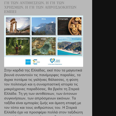
ΓΗ ΤΩΝ ΑΝΤΙΘΈΣΕΩΝ. Η ΓΗ ΤΩΝ
ΧΡΗΣΜΏΝ. Η ΓΗ ΤΩΝ ΑΠΡΟΣΔΌΚΗΤΩΝ
ΕΜΠΕΙ
Στην καρδιά της Ελλάδας, εκεί που τα µαγευτικά
βουνά συναντούν τις πανέμορφες παραλίες, τα
άγρια ποτάμια τις γαλήνιες θάλασσες, η φύση
τον πολιτισμό και η συναρπαστική ιστορία τις
μακρόχρονες παραδόσεις, θα βρείτε τη Στερεά
Ελλάδα. Τη γη των αντιθέσεων, των έντονων
συγκινήσεων, των απρόσμενων εικόνων. Τα
ταξίδια είναι εμπειρίες ζωής και άμεση επαφή µε
τον τόπο και τους ανθρώπους του. Η Στερεά
Ελλάδα έχει να προσφέρει πολλά στον ταξιδιώτη