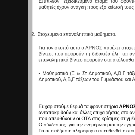
Επιπλέον, εξειδικευμένα άτομα του φρον
μαθητές έχουν ανάγκη προς εξοικείωσή τους 
2.
Στοχευμένα επαναληπτικά μαθήματα.
Για τον σκοπό αυτό ο ΑΡΝΟΣ παρέχει στοχε
βίντεο, που αφορούν τη διδακτέα ύλη και α
επαναληπτικά βίντεο αφορούν στα ακόλουθα
• Μαθηματικά (Ε & Στ Δημοτικού, Α,Β,Γ τά
Δημοτικού, Α,Β,Γ τάξεων του Γυμνάσιου και Α,
Ευχαριστούμε θερμά τα φροντιστήρια
ΑΡΝΟ
ανταποκριθούν και άλλες επιχειρήσεις στο α
που απευθύνουν οι ΟΤΑ στις κρίσιμες στιγμέ
Ο
σύνδεσμος
για την ενημέρωση και την εγγ
Για οποιαδήποτε πληροφορία απευθυνθείτε στου