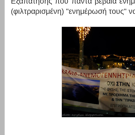
Εξαπάτησης που πάντα βέβαια ενημ
(φιλτραρισμένη) "ενημέρωσή τους" να