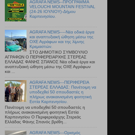
AGRAFA NEWS--ΠΡΟΓΡΑΜΜΑ
VELOUCHI MOUNTAIN FESTIVAL
(24-26 ΙΟΥΛΙΟΥ)-Δήμου
Καρπενησίου.
AGRAFA NEWS----Νέα οδικά έργα
και αναπτυξιακή ώθηση μέσω της
ΟΧΕ Αγράφων και της λίμνης
Κρεμαστών.
ΣΤΟ ΔΗΜΟΤΙΚΟ ΣΥΜΒΟΥΛΙΟ
ΑΓΡΑΦΩΝ Ο ΠΕΡΙΦΕΡΕΙΑΡΧΗΣ ΣΤΕΡΕΑΣ
ΕΛΛΑΔΑΣ ΦΑΝΗΣ ΣΠΑΝΟΣ Νέα οδικά έργα και
αναπτυξιακή ώθηση μέσω της ΟΧΕ Αγράφων
και ...
AGRAFA NEWS---ΠΕΡΙΦΕΡΕΙΑ
ΣΤΕΡΕΑΣ ΕΛΛΑΔΑΣ: Πανέτοιμη να
υποδεχθεί 50 σπουδαστές η
πλήρως ανακαινισμένη φοιτητική
Εστία Καρπενησίου.
Πανέτοιμη να υποδεχθεί 50 σπουδαστές η
πλήρως ανακαινισμένη φοιτητική Εστία
Καρπενησίου Ο Περιφερειάρχης Στερεάς
Ελλάδας Φάνης Σπανός βρέθη...
AGRAFA NEWS---Ορισμός