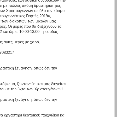
τασκευές,
ζωγρα
φι
κή
συνδυάζουν
την
αι
με
πολλές
α
κόμ
η
δραστηριότητες
α των Χριστουγέννων σε όλο τον κόσμο.
τουγεννιάτικες
Γιορτές
2019»,
α
των
διακοπών
των
μικρών
μας
ρες.
Οι
μέρες
που
θα
διεξαχθούν
τα
2
και
ώρες
10.00-13.00,
η
είσοδος
ις
άγιες
μέρες
με
χαρά,
37080217
δραστική
ξενάγηση,
όπως
δεν
την
στόψωμο, ζωντανεύει
και
μας
διηγείται
σουμε τη νύχτα των Χριστουγέννων!
δραστική
ξενάγηση,
όπως
δεν
την
να
εργαστήρι
θεατρικού
παιχνιδιού
και