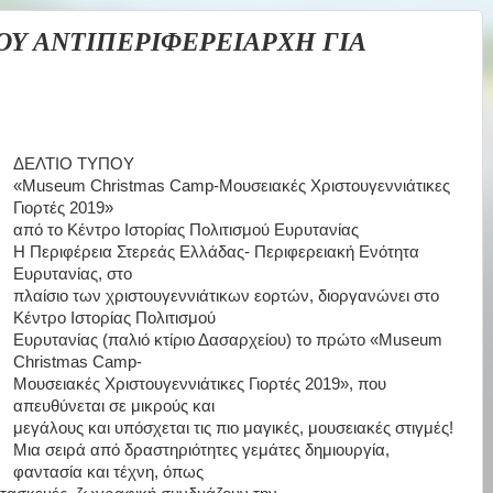
ΟΥ ΑΝΤΙΠΕΡΙΦΕΡΕΙΑΡΧΗ ΓΙΑ
ΔΕ
Λ
Τ
Ι
Ο
Τ
Υ
Π
Ο
Υ
«Museum Christmas Camp-Μουσειακές Χριστουγεννιάτικες
Γιορτές 2019»
από το Κέντρο Ιστορίας Πολιτισμού Ευρυτανίας
Η
Περιφέρεια
Στερεάς
Ελλάδας-
Π
εριφερειακή
Ενότητα
Ευρυτανίας,
στο
πλαίσιο
των
χριστουγεννιάτικων
εορτών,
διοργανώνει
στο
Κέντ
ρο
Ιστορίας
Πολιτισμού
Ευρυτανίας
(παλιό
κτίριο
Δασαρχείου)
το
πρώτο
«Museum
Christmas
Camp-
Μουσειακές
Χριστουγεννιάτικες
Γιορτές
2019»,
που
απευθύνεται
σε
μικρούς
και
μεγάλους και υπόσχεται τις πιο μαγικές, μουσειακές στιγμές!
Μια
σειρά
από
δραστηριότητες
γεμάτες
δημιουργία,
φαντασία
και
τέχνη,
όπως