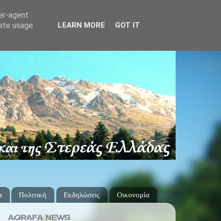
ser-agent
rate usage
LEARN MORE
GOT IT
α
Πολιτική
Εκδηλώσεις
Οικονομία
AGRAFA NEWS