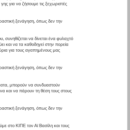
γης
για
να
ζήσουμε
τις
ξεχωριστές
ραστική
ξενάγηση,
όπως
δεν
την
υ,
συνηθίζεται
να
δίνεται
ένα
φυλαχτό
ύει
και
να
τα
καθοδηγεί
στην
πορεία
ύρια
για
τους
αγαπημένους
μας
ραστική
ξενάγηση,
όπως
δεν
την
ατα,
μπορούν
να
συνδυαστούν
όνα
και
να
πάρουν
τη
θέση
τους
στους
ραστική
ξενάγηση,
όπως
δεν
την
ύμε στο ΚΙΠΕ τον Αϊ Βασίλη και τους