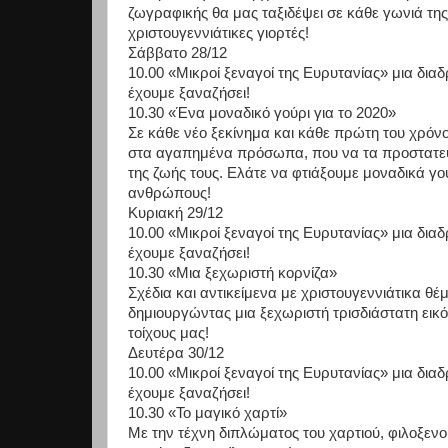
ζωγραφικής
θα
μας
ταξιδέψει
σε
κάθε
γωνιά
της
χριστουγεννιάτικες γιορτές!
Σάββατο 28/12
10.00
«Μικροί
ξεναγοί
της
Ευρυτανίας»
μια
διαδ
έχουμε ξαναζήσει!
10.30 «Ένα μοναδικό γούρι για το 2020»
Σε
κάθε
νέο
ξεκίνημα
και
κά
θε
πρώτη
του
χρόνο
στα
αγαπημένα
πρόσωπα,
που
να
τα
προστατε
της
ζωής
τους.
Ελάτε
να
φτιάξουμε
μοναδικά
γο
ανθρώπους!
Κυριακή 29/12
10.00
«Μικροί
ξεναγοί
της
Ευρυτανίας»
μια
διαδ
έχουμε ξαναζήσει!
10.30 «Μια ξεχωριστή κορνίζα»
Σχέδια
και
αντικείμενα
με
χριστουγεννιάτικα
θέμ
δημιουργώντας
μια
ξεχωριστή
τρισδιάστατη
εικ
τοίχους μας!
Δευτέρα 30/12
10.00
«Μικροί
ξεναγοί
της
Ευρυτανίας»
μια
διαδ
έχουμε ξαναζήσει!
10.30 «Το μαγικό χαρτί»
Με την τέχνη διπλώματος του χαρτιού, φιλοξενο