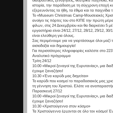
διαδραστικές
ξεναγήσεις,
θεατρικά
παιχνίδι
α,
κα
ιστορία,
την
παράδοση
με
τη
σύγχρονη
εποχή
κ
εξερευνόντας τα ήθη, τα έθιμα και τα παιχνίδι
Το
«
Mus
e
u
m
Christm
a
s
Cam
p
-Μουσειακές
Χρισ
ανοίγει
τις
πόρτες
του
στο
ΚΙΠΕ
την
πρώτη
μέρ
φίλων,
στις
24
Δεκεμβρίου
και
θα
διαρκέσει
5
μέ
εργαστήρια
είναι
24/12,
27/12,
28/12,
29/
12,
30/1
είναι ελεύθερη για όλους.
Σας
περιμένουμε
για
να
γιορτάσουμε
όλοι
μαζί
τ
αισιοδοξία και δημιουργία!
Για περισσότερες πληροφορίες καλέστε στο 22
Α
ν
α
λ
υτ
ι
κ
ό
π
ρό
γ
ρα
μ
μ
α
Τρίτη 24/12
10.00
«Μικροί
ξεναγοί
της
Ευρυτανίας»,
μι
α
δια
έχουμε ξαναζήσει!
10.30 «Ένα καρύδι μας διηγείται»
Το καρύδι
που κοσμεί
το παραδοσιακός μας
χρι
τη γέννηση του Χριστού. Ελάτε να αναπαραστή
Παρασκευή 27/12
10.00
«Μικροί
ξεναγοί
της
Ευρυτανίας»,
μια
δια
έχουμε ξαναζήσει!
10.30 «Χριστούγεννα στον κόσμο»
Τα
Χριστούγεννα
έρχονται
σε
όλο
τον
κόσμο!
Έ