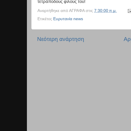
τετράποδους φίλους του!
Αναρτήθηκε από
ΑΓΡΑΦΑ
στις
7:30:00 π.μ.
Ετικέτες
Ευρυτανία news
Νεότερη ανάρτηση
Αρ