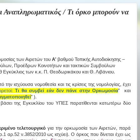
Αναπληρωματικός / Τι όρκο μπορούν να
ωμοσίας των Αιρετών του
Α’
βαθμού Τοπικής Αυτοδιοίκησης –
ούλων, Προέδρων Κοινοτήτων και τακτικών Συμβούλων
9 Εγκύκλιος των κ.κ. Π. Θεοδωρικάκου και Θ. Λιβάνιου.
ό την ισχύουσα νομοθεσία και τις κρίσεις της νομολογίας, έχει
ιρετοί:
Τι θα συμβεί εάν δεν πάνε στην Ορκωμοσία
”
και
αγματοποιηθεί
”
).
 βάσει της Εγκυκλίου του ΥΠΕΣ παρατίθενται κατωτέρω δύο
κριμένο τελετουργικό
για την ορκωμοσία των Αιρετών, παρά
.1 αρ.52 ν.3852/2010 ως ισχύει). Ο όρκος που δίνεται έχει ως