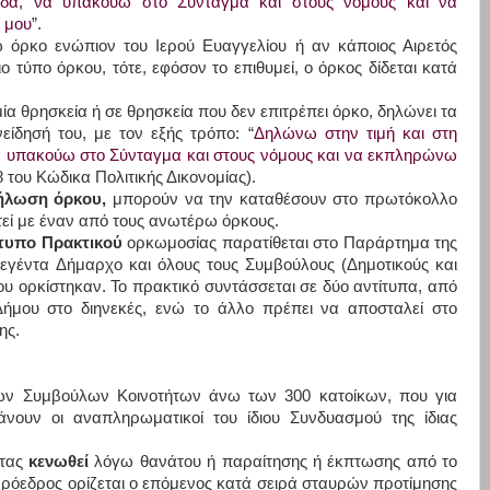
ρίδα, να υπακούω στο Σύνταγμα και στους νόμους και να
 μου
”.
 όρκο ενώπιον του Ιερού Ευαγγελίου ή αν κάποιος Αιρετός
ιο τύπο όρκου, τότε, εφόσον το επιθυμεί, ο όρκος δίδεται κατά
μία θρησκεία ή σε θρησκεία που δεν επιτρέπει όρκο, δηλώνει τα
είδησή του, με τον εξής τρόπο: “
Δηλώνω στην τιμή και στη
 να υπακούω στο Σύνταγμα και στους νόμους και να εκπληρώνω
8 του Κώδικα Πολιτικής Δικονομίας).
ήλωση όρκου,
μπορούν να την καταθέσουν στο πρωτόκολλο
εί με έναν από τους ανωτέρω όρκους.
τυπο Πρακτικού
ορκωμοσίας παρατίθεται στο Παράρτημα της
λεγέντα Δήμαρχο και όλους τους Συμβούλους (Δημοτικούς και
ου ορκίστηκαν. Το πρακτικό συντάσσεται σε δύο αντίτυπα, από
Δήμου στο διηνεκές, ενώ το άλλο πρέπει να αποσταλεί στο
ης.
των Συμβούλων Κοινοτήτων άνω των 300 κατοίκων, που για
άνουν οι αναπληρωματικοί του ίδιου Συνδυασμού της ίδιας
ητας
κενωθεί
λόγω θανάτου ή παραίτησης ή έκπτωσης από το
Πρόεδρος ορίζεται ο επόμενος κατά σειρά σταυρών προτίμησης