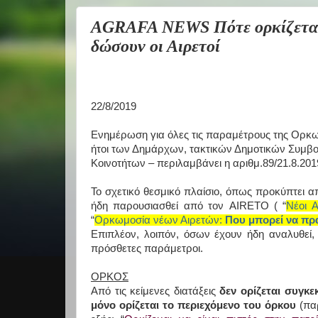
AGRAFA NEWS Πότε ορκίζεται 
δώσουν οι Αιρετοί
22/8/2019
Ενημέρωση για όλες τις παραμέτρους της Ορκ
ήτοι των Δημάρχων, τακτικών Δημοτικών Συμβ
Κοινοτήτων – περιλαμβάνει η αριθμ.89/21.8.201
Το σχετικό θεσμικό πλαίσιο, όπως προκύπτει απ
ήδη παρουσιασθεί από τον
AIRETO
( “
Νέοι Α
“
Ορκωμοσία νέων Αιρετών:
Που μπορεί να πρ
Επιπλέον, λοιπόν, όσων έχουν ήδη αναλυθεί,
πρόσθετες παράμετροι.
ΟΡΚΟΣ
Από τις κείμενες διατάξεις
δεν ορίζεται συγκε
μόνο ορίζεται το περιεχόμενο του όρκου
(παρ