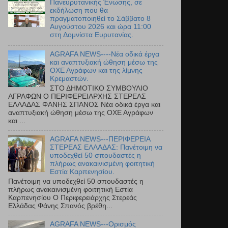
Πανευρυτανικής Ένωσης, σε
εκδήλωση που θα
πραγματοποιηθεί το Σάββατο 8
Αυγούστου 2026 και ώρα 11:00
στη Δομνίστα Ευρυτανίας.
AGRAFA NEWS----Νέα οδικά έργα
και αναπτυξιακή ώθηση μέσω της
ΟΧΕ Αγράφων και της λίμνης
Κρεμαστών.
ΣΤΟ ΔΗΜΟΤΙΚΟ ΣΥΜΒΟΥΛΙΟ
ΑΓΡΑΦΩΝ Ο ΠΕΡΙΦΕΡΕΙΑΡΧΗΣ ΣΤΕΡΕΑΣ
ΕΛΛΑΔΑΣ ΦΑΝΗΣ ΣΠΑΝΟΣ Νέα οδικά έργα και
αναπτυξιακή ώθηση μέσω της ΟΧΕ Αγράφων
και ...
AGRAFA NEWS---ΠΕΡΙΦΕΡΕΙΑ
ΣΤΕΡΕΑΣ ΕΛΛΑΔΑΣ: Πανέτοιμη να
υποδεχθεί 50 σπουδαστές η
πλήρως ανακαινισμένη φοιτητική
Εστία Καρπενησίου.
Πανέτοιμη να υποδεχθεί 50 σπουδαστές η
πλήρως ανακαινισμένη φοιτητική Εστία
Καρπενησίου Ο Περιφερειάρχης Στερεάς
Ελλάδας Φάνης Σπανός βρέθη...
AGRAFA NEWS---Ορισμός