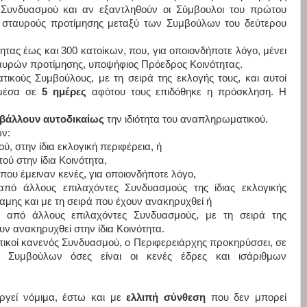
Συνδυασμού και αν εξαντληθούν οι Σύμβουλοι του πρώτου
 σταυρούς προτίμησης μεταξύ των Συμβούλων του δεύτερου
τας έως και 300 κατοίκων, που, για οποιονδήποτε λόγο, μένει
ταυρών προτίμησης, υποψήφιος Πρόεδρος Κοινότητας.
κούς Συμβούλους, με τη σειρά της εκλογής τους, και αυτοί
 μέσα σε
5 ημέρες
αφότου τους επιδόθηκε η πρόσκληση. Η
βάλλουν αυτοδικαίως
την ιδιότητα του αναπληρωματικού.
ν:
, στην ίδια εκλογική περιφέρεια, ή
ύ στην ίδια Κοινότητα,
 που έμειναν κενές, για οποιονδήποτε λόγο,
από άλλους επιλαχόντες Συνδυασμούς της ίδιας εκλογικής
ναμης και με τη σειρά που έχουν ανακηρυχθεί ή
ς από άλλους επιλαχόντες Συνδυασμούς, με τη σειρά της
υν ανακηρυχθεί στην ίδια Κοινότητα.
κοί κανενός Συνδυασμού, ο Περιφερειάρχης προκηρύσσει, σε
 Συμβούλων όσες είναι οι κενές έδρες και ισάριθμων
υργεί νόμιμα, έστω και με
ελλιπή σύνθεση
που δεν μπορεί