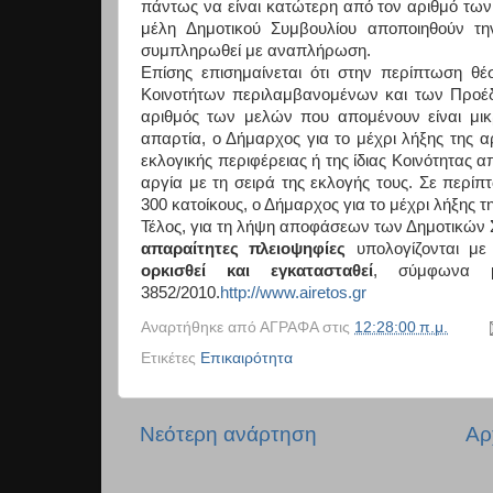
πάντως να είναι κατώτερη από τον αριθμό των
μέλη Δημοτικού Συμβουλίου αποποιηθούν τη
συμπληρωθεί με αναπλήρωση.
Επίσης επισημαίνεται ότι στην περίπτωση θ
Κοινοτήτων περιλαμβανομένων και των Προέ
αριθμός των μελών που απομένουν είναι μικ
απαρτία, ο Δήμαρχος για το μέχρι λήξης της 
εκλογικής περιφέρειας ή της ίδιας Κοινότητας 
αργία με τη σειρά της εκλογής τους. Σε περ
300 κατοίκους, ο Δήμαρχος για το μέχρι λήξης 
Τέλος, για τη λήψη αποφάσεων των Δημοτικών 
απαραίτητες πλειοψηφίες
υπολογίζονται μ
ορκισθεί και εγκατασταθεί
, σύμφωνα 
3852/2010.
http://www.airetos.gr
Αναρτήθηκε από
ΑΓΡΑΦΑ
στις
12:28:00 π.μ.
Ετικέτες
Επικαιρότητα
Νεότερη ανάρτηση
Αρ