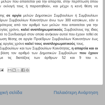
 μελών που απαιτείται για την απαρτία, στην περίπτωση όπου
ν εκλογή τους ή παραιτηθούν, και μέχρι η κενή θέση να
έσης
σε αργία
μελών Δημοτικών Συμβουλίων ή Συμβουλίων
δρων Συμβουλίων Κοινοτήτων άνω των 300 κατοίκων, εάν ο
ρότερος από τον αριθμό των μελών που απαιτείται για την
αργίας χρόνο,
καλεί αναπληρωματικούς
Συμβούλους της ίδιας
από το Συνδυασμό στον οποίο ανήκουν αυτοί που έχουν τεθεί σε
ίπτωση θέσης σε αργία Προέδρων Συμβουλίων Κοινοτήτων έως
της αργίας χρόνο
καλεί τους αναπληρωματικούς
τους.
Συμβουλίων και των Συμβουλίων Κοινότητας,
η απαρτία και οι
ε βάση τον αριθμό των Δημοτικών Συμβούλων
που έχουν
με τις διατάξεις των άρθρων 52 και 9 του ν.
χική σελίδα
Παλαιότερη Ανάρτηση