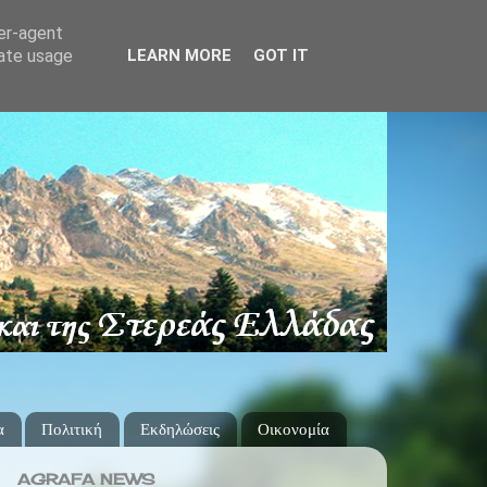
ser-agent
rate usage
LEARN MORE
GOT IT
α
Πολιτική
Εκδηλώσεις
Οικονομία
AGRAFA NEWS