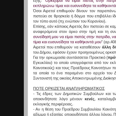
εξής: “
Ορκίζομαι να είμαι πιστός στην πατ
εκπληρώνω τίμια και ευσυνείδητα τα καθήκοντά
Όσοι Αιρετοί επιθυμούν δίνουν τον παραπάνω
πιστεύει σε θρησκεία ή δόγμα που επιβάλλει ίδ
τον τύπο αυτό (πχ ενώπιον του Κορανίου).
Επίσης, εάν κάποιος Αιρετός δεν πιστεύει σε κα
αναφερόμενα στον όρκο στην τιμή και τη συν
συνείδησή μου να είμαι πιστός στην πατρίδα,
τίμια και ευσυνείδητα τα καθήκοντά μου
” (αρ.40
Αιρετοί που επιθυμούν να καταθέσουν
άλλη δ
του Δήμου, εφόσον έχουν προηγουμένως ορκιστ
Για την ορκωμοσία συντάσσεται Πρακτικό (
πρό
Εγκυκλίου) το οποίο υπογράφεται από τον εκ
Κοινοτικούς) και τους Προέδρους Κοινοτήτων π
τα οποία το ένα παραμένει στο αρχείο του 
Συντονιστή της οικείας Αποκεντρωμένης Διοίκησ
ΠΟΤΕ ΟΡΚΙΖΕΤΑΙ ΑΝΑΠΛΗΡΩΜΑΤΙΚΟΣ
- Τις έδρες των Δημοτικών Συμβούλων και 
οποιονδήποτε λόγο μένουν
κενές
, καταλαμβ
εκλογικής περιφέρειας.
- Αν η θέση του Προέδρου Συμβουλίου Κοινότ
αξίωμα ή εξαιτίας οποιουδήποτε άλλου λόγου, 