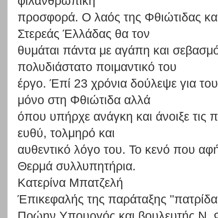
φιλαν
θρωπική
προσφορά.
Ο
λαός
της
Φθιώτιδας
κα
Στερεάς
Έ
λλάδας
θα
τον
θυμάται
πάντα
με
αγάπη
και
σεβασμ
πολυδιάστατο
ποιμαντικό
του
έργο.
Έπί
23
χρόνια
δούλεψε
για
του
μόνο
στη
Φθιώτιδα
αλλά
όπου
υπήρχε
ανάγκη
και
άνοιξε
τις
π
ευ
θύ,
τολμηρό
και
αυθεντικό λόγο του. Το κενό που αφ
Θερμά συλλυπητήρια.
Κατερίνα Μπατζελή
Έπικεφαλής της παράταξης "πατρίδα 
Πρώην Υπουργός και βουλευτής Ν. 