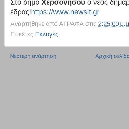
Στο δήμο
Χερσονήσου
ο νέος δήμαρ
έδρας!
https://www.newsit.gr
Αναρτήθηκε από
ΑΓΡΑΦΑ
στις
2:25:00 μ.μ
Ετικέτες
Εκλογές
Νεότερη ανάρτηση
Αρχική σελίδ