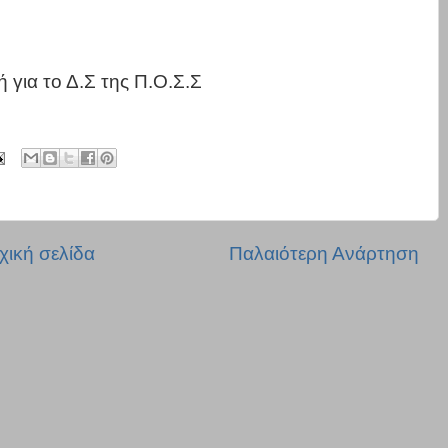
ή για το Δ.Σ της Π.Ο.Σ.Σ
χική σελίδα
Παλαιότερη Ανάρτηση