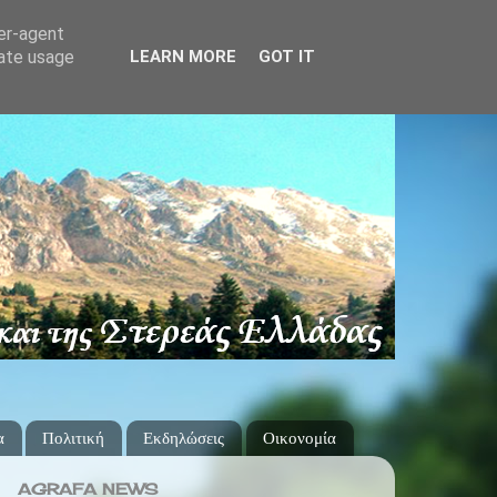
ser-agent
rate usage
LEARN MORE
GOT IT
α
Πολιτική
Εκδηλώσεις
Οικονομία
AGRAFA NEWS