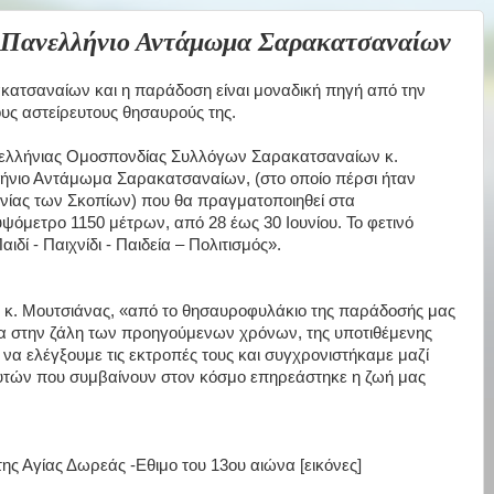
Πανελλήνιο Αντάμωμα Σαρακατσαναίων
ατσαναίων και η παράδοση είναι μοναδική πηγή από την
ους αστείρευτους θησαυρούς της.
νελλήνιας Ομοσπονδίας Συλλόγων Σαρακατσαναίων κ.
ήνιο Αντάμωμα Σαρακατσαναίων, (στο οποίο πέρσι ήταν
νίας των Σκοπίων) που θα πραγματοποιηθεί στα
ψόμετρο 1150 μέτρων, από 28 έως 30 Ιουνίου. Το φετινό
ί - Παιχνίδι - Παιδεία – Πολιτισμός».
 ο κ. Μουτσιάνας, «από το θησαυροφυλάκιο της παράδοσής μας
σα στην ζάλη των προηγούμενων χρόνων, της υποτιθέμενης
 να ελέγξουμε τις εκτροπές τους και συγχρονιστήκαμε μαζί
αυτών που συμβαίνουν στον κόσμο επηρεάστηκε η ζωή μας
της Αγίας Δωρεάς -Εθιμο του 13ου αιώνα [εικόνες]