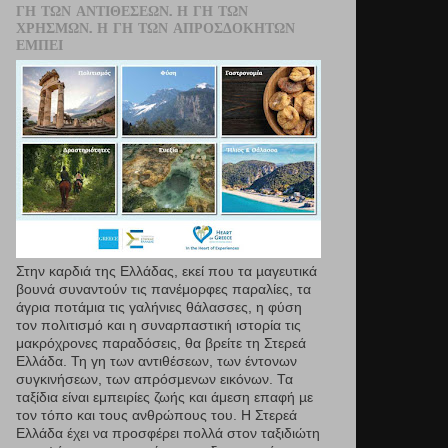
ΓΗ ΤΩΝ ΑΝΤΙΘΈΣΕΩΝ. Η ΓΗ ΤΩΝ
ΧΡΗΣΜΏΝ. Η ΓΗ ΤΩΝ ΑΠΡΟΣΔΌΚΗΤΩΝ
ΕΜΠΕΙ
Στην καρδιά της Ελλάδας, εκεί που τα µαγευτικά
βουνά συναντούν τις πανέμορφες παραλίες, τα
άγρια ποτάμια τις γαλήνιες θάλασσες, η φύση
τον πολιτισμό και η συναρπαστική ιστορία τις
μακρόχρονες παραδόσεις, θα βρείτε τη Στερεά
Ελλάδα. Τη γη των αντιθέσεων, των έντονων
συγκινήσεων, των απρόσμενων εικόνων. Τα
ταξίδια είναι εμπειρίες ζωής και άμεση επαφή µε
τον τόπο και τους ανθρώπους του. Η Στερεά
Ελλάδα έχει να προσφέρει πολλά στον ταξιδιώτη