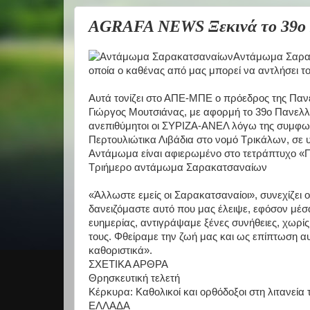
AGRAFA NEWS Ξεκινά το 39ο 
Αντάμωμα Σαρακ
οποία ο καθένας από μας μπορεί να αντλήσει τ
Αυτά τονίζει στο ΑΠΕ-ΜΠΕ ο πρόεδρος της Πα
Γιώργος Μουτσιάνας, με αφορμή το 39ο Πανελλ
ανεπιθύμητοι οι ΣΥΡΙΖΑ-ΑΝΕΛ λόγω της συμφω
Περτουλιώτικα Λιβάδια στο νομό Τρικάλων, σε υ
Αντάμωμα είναι αφιερωμένο στο τετράπτυχο «Παιδ
Τριήμερο αντάμωμα Σαρακατσαναίων
«Άλλωστε εμείς οι Σαρακατσαναίοι», συνεχίζει
δανειζόμαστε αυτό που μας έλειψε, εφόσον μέ
ευημερίας, αντιγράψαμε ξένες συνήθειες, χωρίς
τους. Φθείραμε την ζωή μας και ως επίπτωση 
καθοριστικά».
ΣΧΕΤΙΚΑ ΑΡΘΡΑ
Θρησκευτική τελετή
Κέρκυρα: Καθολικοί και ορθόδοξοι στη λιτανεία 
ΕΛΛΑΔΑ