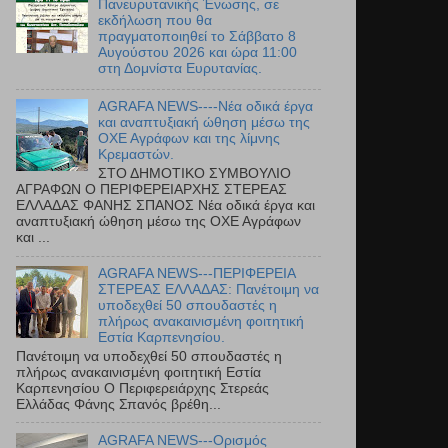
Πανευρυτανικής Ένωσης, σε
εκδήλωση που θα
πραγματοποιηθεί το Σάββατο 8
Αυγούστου 2026 και ώρα 11:00
στη Δομνίστα Ευρυτανίας.
AGRAFA NEWS----Νέα οδικά έργα
και αναπτυξιακή ώθηση μέσω της
ΟΧΕ Αγράφων και της λίμνης
Κρεμαστών.
ΣΤΟ ΔΗΜΟΤΙΚΟ ΣΥΜΒΟΥΛΙΟ
ΑΓΡΑΦΩΝ Ο ΠΕΡΙΦΕΡΕΙΑΡΧΗΣ ΣΤΕΡΕΑΣ
ΕΛΛΑΔΑΣ ΦΑΝΗΣ ΣΠΑΝΟΣ Νέα οδικά έργα και
αναπτυξιακή ώθηση μέσω της ΟΧΕ Αγράφων
και ...
AGRAFA NEWS---ΠΕΡΙΦΕΡΕΙΑ
ΣΤΕΡΕΑΣ ΕΛΛΑΔΑΣ: Πανέτοιμη να
υποδεχθεί 50 σπουδαστές η
πλήρως ανακαινισμένη φοιτητική
Εστία Καρπενησίου.
Πανέτοιμη να υποδεχθεί 50 σπουδαστές η
πλήρως ανακαινισμένη φοιτητική Εστία
Καρπενησίου Ο Περιφερειάρχης Στερεάς
Ελλάδας Φάνης Σπανός βρέθη...
AGRAFA NEWS---Ορισμός