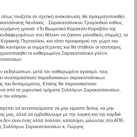
όπως τονίζεται σε σχετική ανακοίνωση, θα πραγματοποιηθεί,
ακατσάνικης Νεολαίας - Σαρακατσάνικου Τραγουδιού καθώς
υνεχόμενη χρονιά: «Το Βιωματικό Καρακόλι-Καραβάνι της
ενδιαφερομένων που θέλουν να ζήσουν μοναδικές στιγμές), το
ς Κυριακής Περτουλίου, και τόπο προορισμού τον χώρο του
α κονέψουν οι συμμετέχοντες και θα στηθούν οι τσατούρες
γματοποιηθεί το καθιερωμένο Σαρακατσάνικο γλέντι.
κατσαναιων
ν εκδηλώσεων, μετά τον καθιερωμένο αγιασμό, τους
ιαστεί αναπαράσταση παραδοσιακών σαρακατσάνικων
τος του Ανταμώματος. Επίσης θα παρουσιαστούν
ροί από τα χορευτικά τμήματα Συλλόγων Σαρακατσαναίων.
υ του κόσμου.
πρέπει να αντιστεκόμαστε να μην είμαστε δειλοί, να μην
ύς μας, αλλά να εμβαθύνουμε με την λογική και την καρδιά
ι δεν είναι ένας αλλά πολλοί», καταλήγει, μιλώντας στο ΑΠΕ-
ς Συλλόγων Σαρακατσαναίων κ. Γιώργος