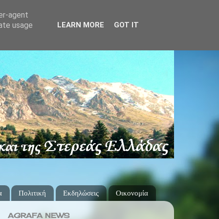
ser-agent
rate usage
LEARN MORE
GOT IT
α
Πολιτική
Εκδηλώσεις
Οικονομία
AGRAFA NEWS