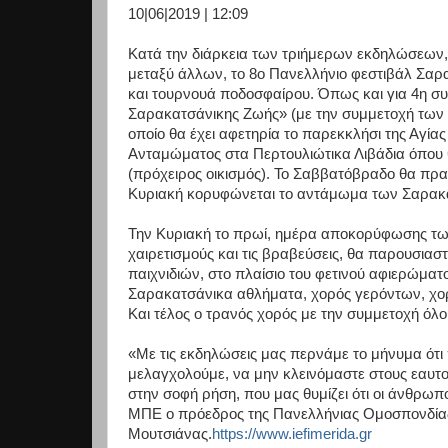
10|06|2019 | 12:09
Κατά την διάρκεια των τριήμερων εκδηλώσεων, 
μεταξύ άλλων, το 8ο Πανελλήνιο φεστιβάλ Σαρ
και τουρνουά ποδοσφαίρου. Όπως και για 4η σ
Σαρακατσάνικης Ζωής» (με την συμμετοχή των 
οποίο θα έχει αφετηρία το παρεκκλήσι της Αγία
Ανταμώματος στα Περτουλιώτικα Λιβάδια όπου θ
(πρόχειρος οικισμός). Το Σαββατόβραδο θα πρα
Κυριακή κορυφώνεται το αντάμωμα των Σαρα
Την Κυριακή το πρωί, ημέρα αποκορύφωσης τω
χαιρετισμούς και τις βραβεύσεις, θα παρουσ
παιχνιδιών, στο πλαίσιο του φετινού αφιερώμα
Σαρακατσάνικα αθλήματα, χορός γερόντων, χο
Και τέλος ο τρανός χορός με την συμμετοχή όλο
«Με τις εκδηλώσεις μας περνάμε το μήνυμα ότι 
μελαγχολούμε, να μην κλεινόμαστε στους εαυτο
στην σοφή ρήση, που μας θυμίζει ότι οι άνθρωπο
ΜΠΕ ο πρόεδρος της Πανελλήνιας Ομοσπονδία
Μουτσιάνας.
https://www.iefimerida.gr