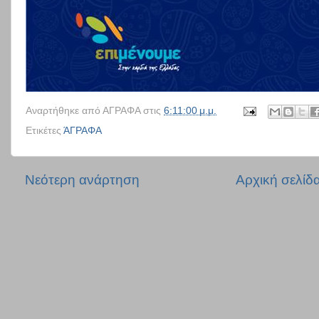
Αναρτήθηκε από
ΑΓΡΑΦΑ
στις
6:11:00 μ.μ.
Ετικέτες
ΆΓΡΑΦΑ
Νεότερη ανάρτηση
Αρχική σελίδ