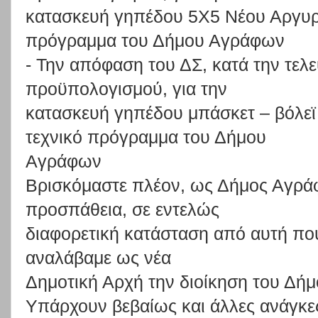
κατασκευή γηπέδου 5Χ5 Νέου Αργυρί
πρόγραμμα του Δήμου Αγράφων
-
Την
απόφαση
του
Δ
Σ,
κατά
την
τελε
προϋπολογισμού,
για
την
κατασκευή
γηπέδου
μπάσκετ
–
βόλεϊ
τεχνικό
πρόγραμμα
του
Δήμου
Αγράφων
Βρισκόμαστε
πλέον,
ως
Δήμος
Αγρά
προσπάθεια,
σε
εντελώς
διαφορετική
κατάσταση
από
αυτή
πο
αναλάβαμε
ως
νέα
Δημοτική Αρχή την διοίκηση του Δήμ
Υπάρχουν
βεβαίως
και
άλλες
ανάγ
κ