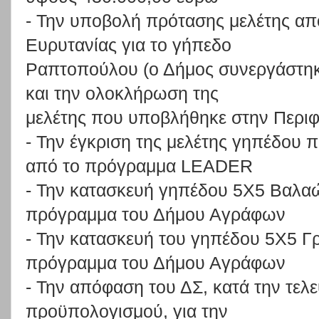
-
Την
υποβολή
πρότασης
μελέτης
απ
Ευρυτανίας
για
το
γήπεδο
Ραπτοπούλου
(ο
Δήμος
συνεργάστη
και
την
ολοκλήρωση
της
μελέτης που υποβλήθηκε στην Περιφ
- Την έγκριση της μελέτης γηπέδου
από το πρόγραμμα
LEADER
- Την κατασκευή γηπέδου 5Χ5 Βαλαώ
πρόγραμμα του Δήμου Αγράφων
- Την κατασκευή του γηπέδου 5Χ5 Γρ
πρόγραμμα του Δήμου Αγράφων
-
Την
απόφαση
του
Δ
Σ,
κατά
την
τελε
προϋπολογισμού,
για
την