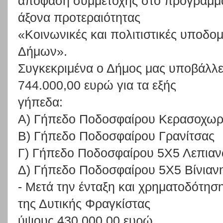
απόφαση
συμμετοχής στο
πρόγραμ
άξονα
προτεραιότητας
«Κοινωνικές και πολιτιστικές υποδομ
Δήμων».
Συγκεκριμένα
ο Δ
ήμος
μας
υποβάλλ
744.000,00
ευρώ γ
ια
τα
εξής
γήπεδα:
Α) Γήπεδο Ποδοσφαίρου Κερασοχωρ
Β) Γήπεδο Ποδοσφαίρου Γρανίτσας
Γ) Γήπεδο Ποδοσφαίρου 5Χ5 Λεπια
Δ) Γήπεδο Ποδοσφαίρου 5Χ5 Βίνιαν
-
Μ
ετά
την
ένταξη
και
χρηματοδότησ
της
Δυτικής
Φραγκίστας
ύψους 430.000,00 ευρώ