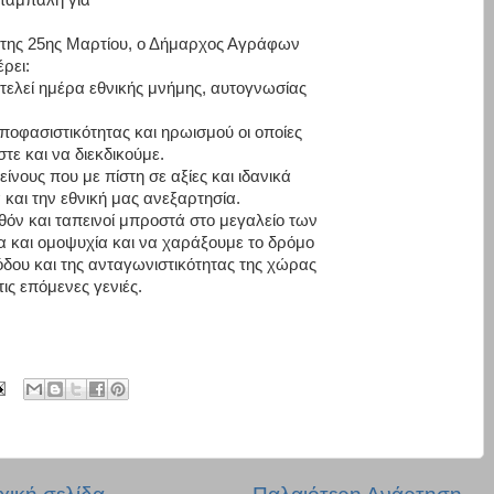
 της
25ης Μαρτίου, ο Δήμαρχος Αγράφων
ρει:
οτελεί ημέρα εθνικής μνήμης, αυτογνωσίας
αποφασιστικότητας και ηρωισμού οι οποίες
ε και να διεκδικούμε.
ίνους που με πίστη σε αξίες και ιδανικά
 και την εθνική μας ανεξαρτησία.
θόν και ταπεινοί μπροστά στο μεγαλείο των
α και ομοψυχία και να χαράξ
ουμε το δρόμο
δου και της ανταγ
ωνιστικότητας της χώρας
ς επόμενες γενιές.