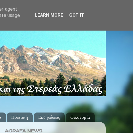
ser-agent
rate usage
LEARN MORE
GOT IT
α
Πολιτική
Εκδηλώσεις
Οικονομία
AGRAFA NEWS