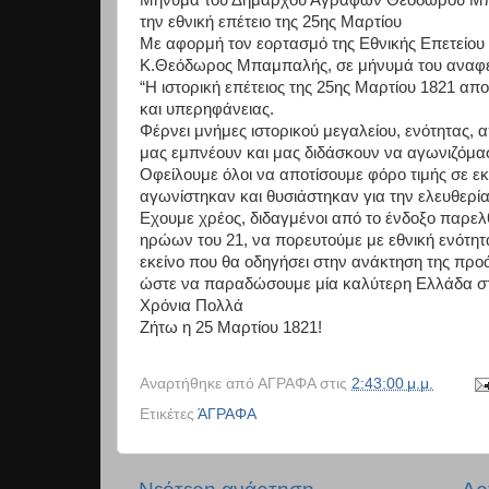
την εθνική επέτειο της 25ης Μαρτίου
Με αφορμή τον εορτασμό της Εθνικής Επετείου
Κ.
Θεόδωρος Μπαμπαλή
ς, σε μήνυμά τ
ου αναφέ
“Η ιστορική επέτειος της 25ης Μαρτίου 1821 απ
και υπερηφάνειας.
Φέρνει μνήμες ιστορικού μεγαλείου, ενότητας, 
μας εμπνέουν και μας διδάσκουν να αγωνιζόμαστ
Οφείλουμε όλοι να αποτίσουμε φόρο τιμής σε εκε
αγωνίστηκαν και θυσιάστηκαν για την ελευθερία
Εχουμε χρέος, διδαγμένοι από το ένδοξο παρελ
ηρώων του 21, να πορευτούμε με εθνική ενότητ
εκείνο που θα οδηγήσει στην ανάκτηση της προό
ώστε να παραδώσουμε μία καλύτερη Ελλάδα στι
Χρόνια Πολλά
Ζήτω η 25 Μαρτίου 1821!
Αναρτήθηκε από
ΑΓΡΑΦΑ
στις
2:43:00 μ.μ.
Ετικέτες
ΆΓΡΑΦΑ