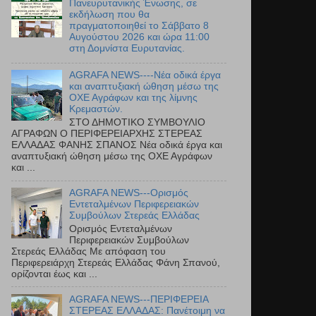
Πανευρυτανικής Ένωσης, σε
εκδήλωση που θα
πραγματοποιηθεί το Σάββατο 8
Αυγούστου 2026 και ώρα 11:00
στη Δομνίστα Ευρυτανίας.
AGRAFA NEWS----Νέα οδικά έργα
και αναπτυξιακή ώθηση μέσω της
ΟΧΕ Αγράφων και της λίμνης
Κρεμαστών.
ΣΤΟ ΔΗΜΟΤΙΚΟ ΣΥΜΒΟΥΛΙΟ
ΑΓΡΑΦΩΝ Ο ΠΕΡΙΦΕΡΕΙΑΡΧΗΣ ΣΤΕΡΕΑΣ
ΕΛΛΑΔΑΣ ΦΑΝΗΣ ΣΠΑΝΟΣ Νέα οδικά έργα και
αναπτυξιακή ώθηση μέσω της ΟΧΕ Αγράφων
και ...
AGRAFA NEWS---Ορισμός
Εντεταλμένων Περιφερειακών
Συμβούλων Στερεάς Ελλάδας
Ορισμός Εντεταλμένων
Περιφερειακών Συμβούλων
Στερεάς Ελλάδας Με απόφαση του
Περιφερειάρχη Στερεάς Ελλάδας Φάνη Σπανού,
ορίζονται έως και ...
AGRAFA NEWS---ΠΕΡΙΦΕΡΕΙΑ
ΣΤΕΡΕΑΣ ΕΛΛΑΔΑΣ: Πανέτοιμη να