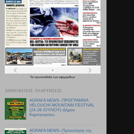
Τα
πρωτοσέλιδα
των
εφημερίδων
ΔΗΜΟΦΙΛΕΊΣ ΑΝΑΡΤΉΣΕΙΣ
AGRAFA NEWS--ΠΡΟΓΡΑΜΜΑ
VELOUCHI MOUNTAIN FESTIVAL
(24-26 ΙΟΥΛΙΟΥ)-Δήμου
Καρπενησίου.
AGRAFA NEWS--Πρόσκληση της