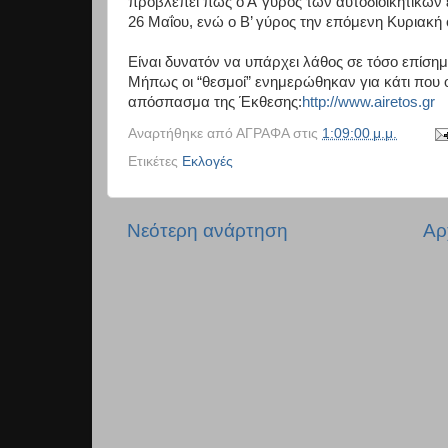
προβλέπει πως ο Α’ γύρος των αυτοδιοικητικών 
26 Μαΐου, ενώ ο Β’ γύρος την επόμενη Κυριακή 
Είναι δυνατόν να υπάρχει λάθος σε τόσο επίσημ
Μήπως οι “θεσμοί” ενημερώθηκαν για κάτι που 
απόσπασμα της Έκθεσης:
http://www.airetos.gr
Αναρτήθηκε από
ΑΓΡΑΦΑ
στις
1:09:00 μ.μ.
Ετικέτες
Εκλογές
Νεότερη ανάρτηση
Αρ