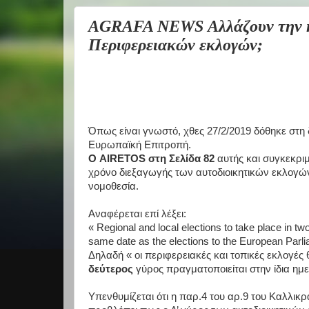
AGRAFA NEWS Αλλάζουν την η
Περιφερειακών εκλογών;
Όπως είναι γνωστό, χθες 27/2/2019 δόθηκε στη
Ευρωπαϊκή Επιτροπή.
Ο AIRETOS στη Σελίδα 82
αυτής και συγκεκρι
χρόνο διεξαγωγής των αυτοδιοικητικών εκλογών,
νομοθεσία.
Αναφέρεται επί λέξει:
« Regional and local elections to take place in t
same date as the elections to the European Parlia
Δηλαδή « οι περιφερειακές και τοπικές εκλογέ
δεύτερος
γύρος πραγματοποιείται στην ίδια ημ
Υπενθυμίζεται ότι η παρ.4 του αρ.9 του Καλλικ