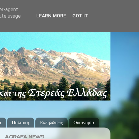
ser-agent
rate usage
LEARN MORE
GOT IT
α
Πολιτική
Εκδηλώσεις
Οικονομία
AGRAFA NEWS