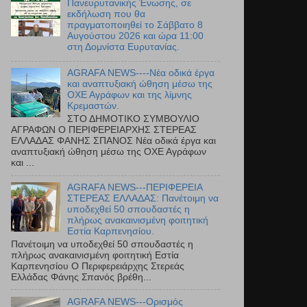
Πανευρυτανικής Ένωσης, σε
εκδήλωση που θα
πραγματοποιηθεί το Σάββατο 8
Αυγούστου 2026 και ώρα 11:00
στη Δομνίστα Ευρυτανίας.
AGRAFA NEWS----Νέα οδικά έργα
και αναπτυξιακή ώθηση μέσω της
ΟΧΕ Αγράφων και της λίμνης
Κρεμαστών.
ΣΤΟ ΔΗΜΟΤΙΚΟ ΣΥΜΒΟΥΛΙΟ
ΑΓΡΑΦΩΝ Ο ΠΕΡΙΦΕΡΕΙΑΡΧΗΣ ΣΤΕΡΕΑΣ
ΕΛΛΑΔΑΣ ΦΑΝΗΣ ΣΠΑΝΟΣ Νέα οδικά έργα και
αναπτυξιακή ώθηση μέσω της ΟΧΕ Αγράφων
και ...
AGRAFA NEWS---ΠΕΡΙΦΕΡΕΙΑ
ΣΤΕΡΕΑΣ ΕΛΛΑΔΑΣ: Πανέτοιμη να
υποδεχθεί 50 σπουδαστές η
πλήρως ανακαινισμένη φοιτητική
Εστία Καρπενησίου.
Πανέτοιμη να υποδεχθεί 50 σπουδαστές η
πλήρως ανακαινισμένη φοιτητική Εστία
Καρπενησίου Ο Περιφερειάρχης Στερεάς
Ελλάδας Φάνης Σπανός βρέθη...
AGRAFA NEWS---Ορισμός