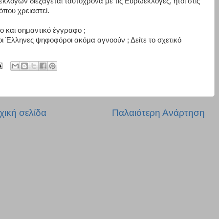
εκλογών διεξάγεται ταυτόχρονα με τις Ευρωεκλογές, ήτοι στις
όπου χρειαστεί.
ο και σημαντικό έγγραφο ;
οι Έλληνες ψηφοφόροι ακόμα αγνοούν ; Δείτε το σχετικό
χική σελίδα
Παλαιότερη Ανάρτηση