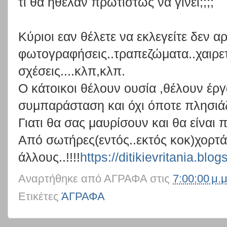
τι θα ήθελαν πρωτίστως να γίνει;;;;
Κύριοι εαν θέλετε να εκλεγείτε δεν α
φωτογραφήσεις..τραπεζώματα..χαιρε
σχέσεις....κλπ,κλπ.
Ο κάτοικοι θέλουν ουσία ,θέλουν έρ
συμπαράσταση και όχι όποτε πλησιάζο
Γιατι θα σας μαυρίσουν και θα είναι 
Από σωτήρες(εντός..εκτός κοκ)χορτά
άλλους..!!!!
https://ditikievritania.blo
Αναρτήθηκε από
ΑΓΡΑΦΑ
στις
7:00:00 μ.μ
Ετικέτες
ΆΓΡΑΦΑ