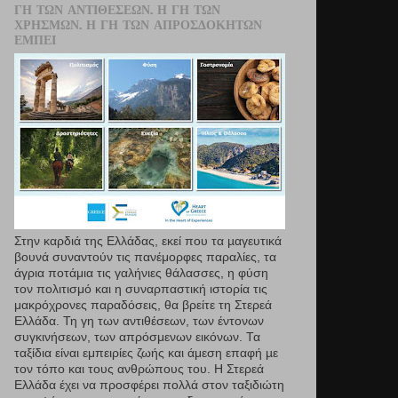
ΓΗ ΤΩΝ ΑΝΤΙΘΈΣΕΩΝ. Η ΓΗ ΤΩΝ
ΧΡΗΣΜΏΝ. Η ΓΗ ΤΩΝ ΑΠΡΟΣΔΌΚΗΤΩΝ
ΕΜΠΕΙ
Στην καρδιά της Ελλάδας, εκεί που τα µαγευτικά
βουνά συναντούν τις πανέμορφες παραλίες, τα
άγρια ποτάμια τις γαλήνιες θάλασσες, η φύση
τον πολιτισμό και η συναρπαστική ιστορία τις
μακρόχρονες παραδόσεις, θα βρείτε τη Στερεά
Ελλάδα. Τη γη των αντιθέσεων, των έντονων
συγκινήσεων, των απρόσμενων εικόνων. Τα
ταξίδια είναι εμπειρίες ζωής και άμεση επαφή µε
τον τόπο και τους ανθρώπους του. Η Στερεά
Ελλάδα έχει να προσφέρει πολλά στον ταξιδιώτη