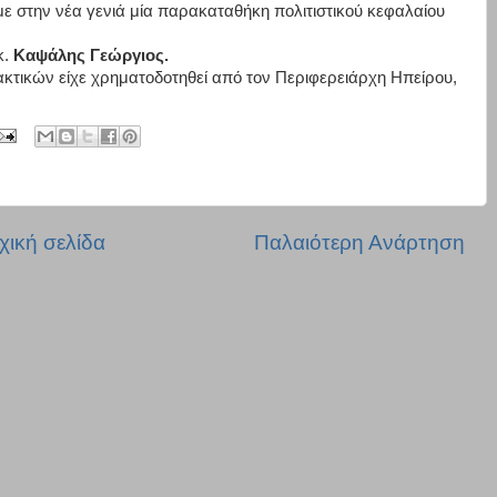
 στην νέα γενιά μία παρακαταθήκη πολιτιστικού κεφαλαίου
κ.
Καψάλης Γεώργιος.
ακτικών είχε χρηματοδοτηθεί από τον Περιφερειάρχη Ηπείρου,
χική σελίδα
Παλαιότερη Ανάρτηση