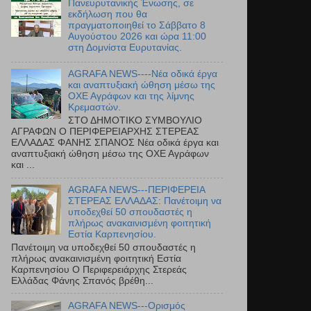
Πανευρυτανικής Ένωσης, σε
εκδήλωση που θα
πραγματοποιηθεί το Σάββατο 8
Αυγούστου 2026 και ώρα 11:00
στη Δομνίστα Ευρυτανίας.
AGRAFA NEWS----Νέα οδικά έργα
και αναπτυξιακή ώθηση μέσω της
ΟΧΕ Αγράφων και της λίμνης
Κρεμαστών.
ΣΤΟ ΔΗΜΟΤΙΚΟ ΣΥΜΒΟΥΛΙΟ
ΑΓΡΑΦΩΝ Ο ΠΕΡΙΦΕΡΕΙΑΡΧΗΣ ΣΤΕΡΕΑΣ
ΕΛΛΑΔΑΣ ΦΑΝΗΣ ΣΠΑΝΟΣ Νέα οδικά έργα και
αναπτυξιακή ώθηση μέσω της ΟΧΕ Αγράφων
και ...
AGRAFA NEWS---ΠΕΡΙΦΕΡΕΙΑ
ΣΤΕΡΕΑΣ ΕΛΛΑΔΑΣ: Πανέτοιμη να
υποδεχθεί 50 σπουδαστές η
πλήρως ανακαινισμένη φοιτητική
Εστία Καρπενησίου.
Πανέτοιμη να υποδεχθεί 50 σπουδαστές η
πλήρως ανακαινισμένη φοιτητική Εστία
Καρπενησίου Ο Περιφερειάρχης Στερεάς
Ελλάδας Φάνης Σπανός βρέθη...
AGRAFA NEWS---Ορισμός