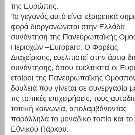
της Ευρώπης.
Το
γεγονός
αυτό
είναι
εξαιρετικά
σημα
φορά
διοργανώνεται
στην
Ε
λλάδα
συνάντηση
της
Πανευρωπαϊκής
Ομο
Περιοχών
–
Europarc.
Ο Φορέα
ς
Διαχείρισης,
ευελπιστεί
στην
άρτια
δ
συνάντησης,
όπου
ευελπιστεί
οι
Ευρ
εταίροι της Πανευρωπαϊκής Ομοσπον
δουλειά που γίνεται σε συνεργασία μ
τις
τοπικές
επιχειρήσ
εις,
τους
αυτοδι
τ
οπική
κοινωνία,
απολαμβάνοντας
παράλληλα το μοναδικό τοπίο και το
Εθνικού Πάρκου.