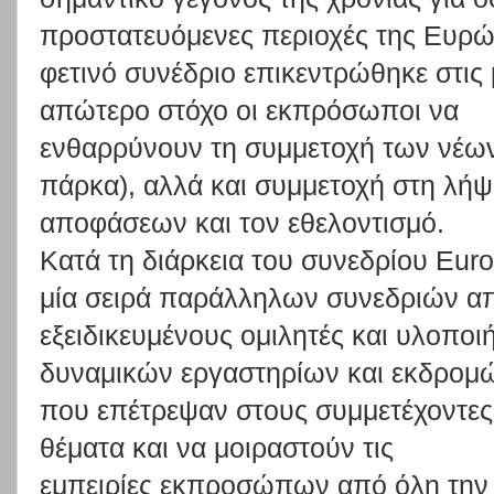
προστατευόμενες
περιοχές
της
Ευρώ
φετινό συνέδριο επικεντρώθηκε
στις
απώτερο στόχο
οι εκπρόσωποι να
ενθαρρύνουν
τ
η
συμμ
ετοχή
των
νέω
πάρκα),
αλλά
και
συμμετοχή
στη
λήψ
αποφάσεων και τον εθελοντισμό.
Κατά
τη
διάρκεια
του
συνεδρίου
Eur
μία
σειρά
παράλληλων
συνεδριών
α
εξειδικευμένους
ομιλητές
και
υλοποι
δυναμικών
εργαστηρίων
και
εκδρομ
που
επέτρεψαν
στους
συμμετέχοντες
θέματα
και
να
μοιραστούν
τις
εμπειρίες
εκπροσώπων
από
όλη
την