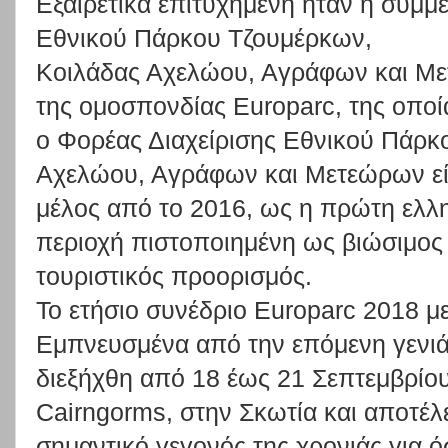
Εξαιρετικά
επιτυχημένη
ήταν
η
συμμ
Εθνικού
Πάρκου
Τζουμέρκων,
Κοιλάδας Αχελώου, Αγράφων
και Μ
της
ομοσπονδίας
Europarc
, της οποί
ο
Φορέας
Διαχείρισης
Ε
θνικού
Πάρκ
Αχελώου,
Αγράφων
και
Μετεώρων
ε
μέλος
από
το
2016,
ως
η
πρώτη
ελλ
περι
οχή
πιστοποιημένη
ως
βι
ώσιμος
τουριστικός προορισμός
.
Το
ετήσιο συνέδριο
Europarc
2018
μ
Εμπνευσμένα από
την
επόμενη γενιά
διεξήχθη από 18 έως 21 Σεπτεμβρίο
Cairngorms, στην Σκωτία και αποτέλ
σημαντικό
γεγονός
τ
ης
χρονιάς
για
ό