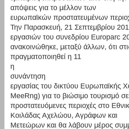
απόψεις
για
το
μέλλον
των
ευρωπαϊκών προστατευμένων περιο
Την
Παρα
σκευή,
21
Σεπτεμβρίου
201
εργασιών
τ
ου
συνεδρίου
Europarc
2
ανακοινώθηκε,
μεταξύ
άλλων,
ότι
στι
πραγματοποιηθεί
η
11
η
συνάντηση
εργασίας
του
δικτύου
Ευρωπαϊκής
Χ
MeeRng)
για
το
βιώσιμο
τουρισμό
σε
προστατευόμενες περιοχές στο Εθνι
Κοιλάδας Αχελώου, Αγράφων και
Μετεώρων
και θα λάβουν μέρος συμ