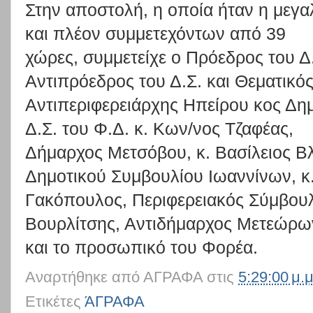
Στην
αποστολή,
η
οποία
ήταν
η
μεγα
και
πλέον
συμμετεχόντων
από
39
χώρες,
συμμετείχε
ο
Πρόεδρος
του
Δ
Αντιπρόεδρος
του
Δ.Σ.
και
Θεματικό
Αντιπεριφερειάρχης
Ηπείρου
κος
Δημ
Δ.Σ.
του
Φ.Δ.
κ.
Κων/νος
Τ
ζαφέας,
Δήμαρχος Μετσόβου,
κ. Βασίλειος Β
Δημοτικού Συμβουλίου
Ιωαννίνων, κ
Γακόπουλος,
Περιφερειακός
Σύμβου
Βουρλίτσης,
Αντιδήμα
ρχος
Μετεώρω
και το προσωπικό του Φορέα.
Αναρτήθηκε από
ΑΓΡΑΦΑ
στις
5:29:00 μ.μ
Ετικέτες
ΆΓΡΑΦΑ