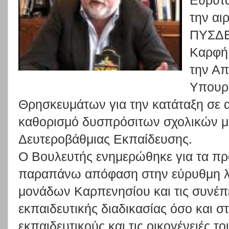
Ευρυτα
την
αι
ΠΥΣΔ
Καρφή
την
Απ
Υπουρ
Θρησκευμάτων
για
την
κατάταξη
σ
ε
καθορισμό
δυσπρόσιτων
σχολικών
μ
Δευτεροβάθμιας Εκπαίδευσης.
Ο
Βουλευτής
ενημερώθηκε
για
τα
πρ
παραπάνω
απόφαση
στ
ην
εύρυθμη
μονάδων
Καρπ
ενησίου
και
τις
συνέπ
εκπαιδευτικής
διαδικασίας
όσο
και
στ
εκπαιδευτικούς και τις οικογένειές το