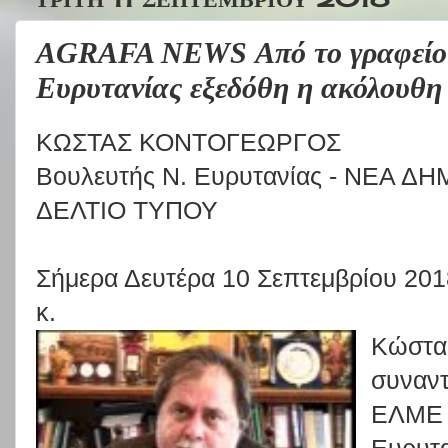
AGRAFA NEWS Από το γραφείο 
Ευρυτανίας εξεδόθη η ακόλουθη
ΚΩΣΤΑΣ ΚΟΝΤΟΓΕΩΡΓΟΣ
Βουλευτής Ν. Ευ
ρυτανίας - ΝΕΑ Δ
Δ
Ε
Λ
Τ
Ι
Ο
Τ
Υ
Π
Ο
Υ
Σήμερα Δευτέρα 10
Σεπτεμβρίου 201
κ.
Κώστα
σ
υναν
ΕΛΜΕ