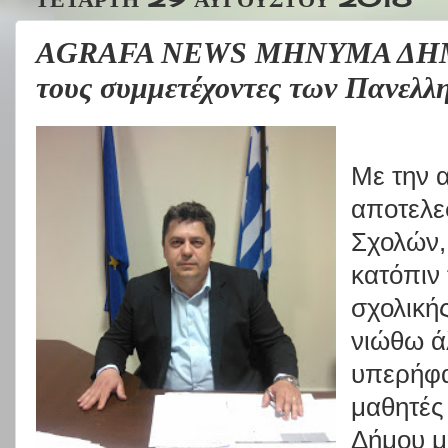
AGRAFA NEWS ΜΗΝΥΜΑ ΔΗΜ
τους συμμετέχοντες των Πανελλ
Με την 
αποτελε
Σχολών,
κατόπιν
σχολικής
νιώθω άλ
υπερήφα
μαθητές
Δήμου μ