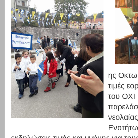
ης Οκτω
τιμές εο
του ΟΧΙ
παρελάσ
νεολαίας
Ενοτήτω