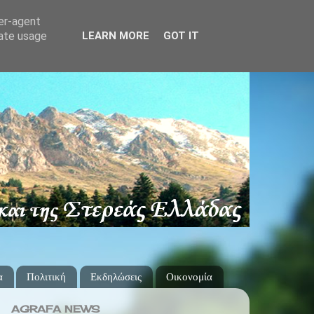
ser-agent
rate usage
LEARN MORE
GOT IT
α
Πολιτική
Εκδηλώσεις
Οικονομία
AGRAFA NEWS