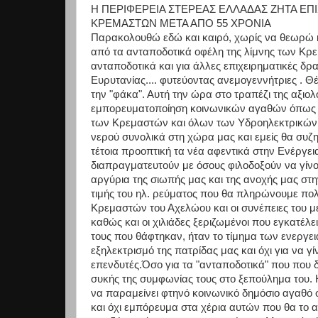
Η ΠΕΡΙΦΕΡΕΙΑ ΣΤΕΡΕΑΣ ΕΛΛΑΔΑΣ ΖΗΤΑ ΕΠΙ
ΚΡΕΜΑΣΤΩΝ ΜΕΤΑ ΑΠΟ 55 ΧΡΟΝΙΑ
Παρακολουθώ εδώ και καιρό, χωρίς να θεωρώ κ
από τα ανταποδοτικά οφέλη της λίμνης των Κρε
ανταποδοτικά και για άλλες επιχειρηματικές δ
Ευρυτανίας.... φυτεύοντας ανεμογεννήτριες . Θέ
την "φάκα". Αυτή την ώρα στο τραπέζι της αξιολ
εμπορευματοποίηση κοινωνικών αγαθών όπως το 
των Κρεμαστών και όλων των Υδροηλεκτρικών, α
νερού συνολικά στη χώρα μας και εμείς θα συζη
τέτοια προοπτική τα νέα αφεντικά στην Ενέργει
διαπραγματευτούν με όσους φιλοδοξούν να γίνουν
αργύρια της σιωπής μας και της ανοχής μας στ
τιμής του ηλ. ρεύματος που θα πληρώνουμε π
Κρεμαστών του Αχελώου και οι συνέπειες του με
καθώς και οι χιλιάδες ξεριζωμένοι που εγκατέλει
τους που θάφτηκαν, ήταν το τίμημα των ενεργε
εξηλεκτρισμό της πατρίδας μας και όχι για να
επενδυτές.Όσο για τα "ανταποδοτικά" που που διε
συκής της συμφωνίας τους στο ξεπούλημα του. 
να παραμείνει φτηνό κοινωνικό δημόσιο αγαθό 
και όχι εμπόρευμα στα χέρια αυτών που θα το 