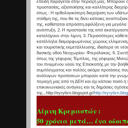
επειδή παράγεται στην περιοχή μας. Μπορούν 
προστασίας, αξιοποίησης και καλλίτερης διαχεί
όπως : Η ορθολογικότερη διαχείριση των υδάτων
στάθμη της, που θα τις δίνει κάποιες αναπτυξια
της, καθίσταται απρόσιτη,αφιλόξενη για μεγάλα
ανάπτυξη. 2. Η προστασία της από ακατέργαστ
καταλήγουν στην λίμνη. 3. Περισσότερες κάθετ
κατάλληλα διαμορφωμένους χώρους ελλιμενισμο
και τουριστικής εκμετάλλευσης, ιδιαίτερα σε νέ
δασικής οδού Νεοχωρίου- Φτερόλακας. 6. Συντή
όπως της γέφυρας Τέμπλας, της γέφυρας Μανώλ
του πνιγμένου ναού της Επισκοπής με την βοήθε
συμπλέγματος και πολλές ακόμα προτάσεις που 
ανάλογων προτάσεων μπορούν κατά την γνώμη μο
περιοχή μας από τη ΔΕΗ και όχι κάποιο ποσό ή π
επικοινωνιακές ανάγκες και τις δημόσιες σχέσε
της...http://eyrytixn.blogspot.gr/
http://eyrytixn.blo
Λίμνη Κρεμαστών :
50 χρόνια μετά… ένα οδοιπο