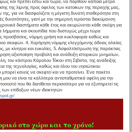
όμως και πρέπει έστω και τώρα, να παρθούν κάποια μέτρα
ρισης της λίμνης προς όφελος των κατοίκων της περιοχής μας,
 της, για να διασφαλίζετε η μέγιστη δυνατή σταθερότητα στη
κές δυνατότητες, γιατί με την σημερινή τεράστια διακύμανση
 χρονικά διαστήματα κάθε έτος και ακυρώνεται κάθε σκέψη για
α λήμματα και σκουπίδια που δυστυχώς μέχρι τώρα
ες προσβάσεις, νόμιμη χρήση και κυκλοφορία καθώς και
ύ σκαφών. 4. Χορήγηση νόμιμης ελεγχόμενης άδειας αλιείας
ους, με κίνητρα και ευκολίες. 5. Ασφαλτόστρωση της παράκτιας
ρηση αξιοποίηση προβολή και ανάδειξη ιστορικών μνημείων,
η, του κάστρου Κάρολου Τόκου στη Σιβίστα, της ανάδειξης
ια της τεχνολογίας, καθώς και όλου του νησιώτικου
μπορεί κανείς να σκεφτεί και να προτείνει. Ένα πακέτο
υ να είναι τα καλλίτερα αντισταθμιστικά οφέλη για την
οσοστό που θα διατίθεται περισσότερο για να εξυπηρετεί τις
ις των επίδοξων νέων ιδιοκτητών
gspot.gr/
ρικό στο χώρο και το χρόνο!