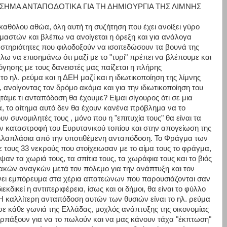
ΣΗΜΑ ΑΝΤΑΠΟΔΟΤΙΚΑ ΓΙΑ ΤΗ ΔΗΜΙΟΥΡΓΙΑ ΤΗΣ ΛΙΜΝΗΣ
αθόλου αθώα, όλη αυτή τη συζήτηση που έχει ανοίξει γύρο
μαστών και βλέπω να ανοίγεται η όρεξη και για ανάλογα
ραστηριότητες που φιλοδοξούν να ισοπεδώσουν τα βουνά της
λω να επισημάνω ότι μαζί με το "τυρί" πρέπει να βλέπουμε και
όγησης με τους δανειστές μας παίζεται η πλήρης
ηλ. ρεύμα και η ΔΕΗ μαζί και η ιδιωτικοποίηση της λίμνης
νοίγοντας τον δρόμο ακόμα και για την ιδιωτικοποίηση του
τάμε τι ανταπόδοση θα έχουμε? Είμαι σίγουρος ότι σε μια
α, το αίτημα αυτό δεν θα έχουν κανένα πρόβλημα να το
 συνομιλητές τους , μόνο που η "επιτυχία τους" θα είναι τα
ην καταστροφή του Ευρυτανικού τοπίου και στην απογείωση της
ολλαπλάσια από την υποτιθέμενη ανταπόδοση. Το Φράγμα των
 τους 33 νεκρούς που στοίχειωσαν με το αίμα τους το φράγμα,
ψαν τα χωριά τους, τα σπίτια τους, τα χωράφια τους και το βιός
ιακών αναγκών μετά τον πόλεμο για την ανάπτυξη και τον
 γίνει εμπόρευμα στα χέρια απατεώνων που παρουσιάζονται σαν
κδικεί η αντιπεριφέρεια, ίσως και οι δήμοι, θα είναι το φύλλο
Η καλλίτερη ανταπόδοση αυτών των θυσιών είναι το ηλ. ρεύμα
σε κάθε γωνιά της Ελλάδας, μοχλός ανάπτυξης της οικονομίας
αρπάξουν για να το πωλούν και να μας κάνουν τάχα "έκπτωση"