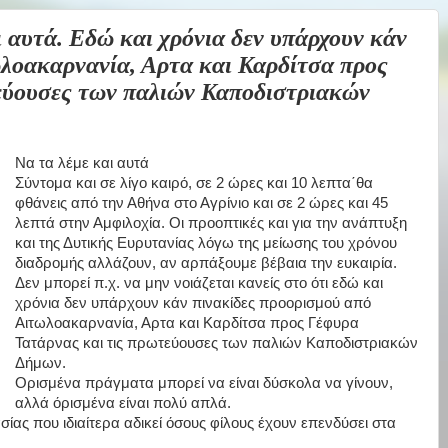
υτά. Εδώ και χρόνια δεν υπάρχουν κάν
ωλοακαρνανία, Αρτα και Καρδίτσα προς
εύουσες των παλιών Καποδιστριακών
Να τα λέμε και αυτά
Σύντομα και σε λίγο καιρό, σε 2 ώρες και 10 λεπτα΄θα
φθάνεις από την Αθήνα στο Αγρίνιο και σε 2 ώρες και 45
λεπτά στην Αμφιλοχία. Οι προοπτικές και για την ανάπτυξη
και της Δυτικής Ευρυτανίας λόγω της μείωσης του χρόνου
διαδρομής αλλάζουν, αν αρπάξουμε βέβαια την ευκαιρία.
Δεν μπορεί π.χ. να μην νοιάζεται κανείς στο ότι εδώ και
χρόνια δεν υπάρχουν κάν πινακίδες προορισμού από
Αιτωλοακαρνανία, Αρτα και Καρδίτσα προς Γέφυρα
Τατάρνας και τις πρωτεύουσες των παλιών Καποδιστριακών
Δήμων.
Ορισμένα πράγματα μπορεί να είναι δύσκολα να γίνουν,
αλλά όρισμένα είναι πολύ απλά.
ίας που ιδιαίτερα αδικεί όσους φίλους έχουν επενδύσει στα