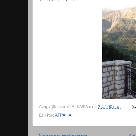
Αναρτήθηκε από
ΑΓΡΑΦΑ
στις
2:47:00 μ.μ.
Ετικέτες
ΆΓΡΑΦΑ