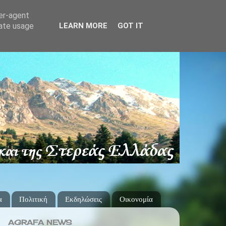
ser-agent
rate usage
LEARN MORE
GOT IT
α
Πολιτική
Εκδηλώσεις
Οικονομία
AGRAFA NEWS