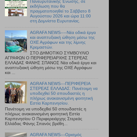
Πανευρυτανικής Ένωσης, σε
εκδήλωση που θα
πραγματοποιηθεί το Σάββατο 8
Αυγούστου 2026 και ώρα 11:00
στη Δομνίστα Ευρυτανίας.
AGRAFA NEWS----Νέα οδικά έργα
και αναπτυξιακή ώθηση μέσω της
ΟΧΕ Αγράφων και της λίμνης
Κρεμαστών.
ΣΤΟ ΔΗΜΟΤΙΚΟ ΣΥΜΒΟΥΛΙΟ
ΑΓΡΑΦΩΝ Ο ΠΕΡΙΦΕΡΕΙΑΡΧΗΣ ΣΤΕΡΕΑΣ
ΕΛΛΑΔΑΣ ΦΑΝΗΣ ΣΠΑΝΟΣ Νέα οδικά έργα και
αναπτυξιακή ώθηση μέσω της ΟΧΕ Αγράφων
και ...
AGRAFA NEWS---ΠΕΡΙΦΕΡΕΙΑ
ΣΤΕΡΕΑΣ ΕΛΛΑΔΑΣ: Πανέτοιμη να
υποδεχθεί 50 σπουδαστές η
πλήρως ανακαινισμένη φοιτητική
Εστία Καρπενησίου.
Πανέτοιμη να υποδεχθεί 50 σπουδαστές η
πλήρως ανακαινισμένη φοιτητική Εστία
Καρπενησίου Ο Περιφερειάρχης Στερεάς
Ελλάδας Φάνης Σπανός βρέθη...
AGRAFA NEWS---Ορισμός