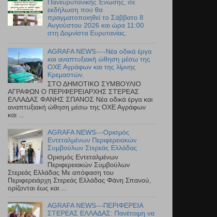
Πανευρυτανικής Ένωσης, σε
εκδήλωση που θα
πραγματοποιηθεί το Σάββατο 8
Αυγούστου 2026 και ώρα 11:00
στη Δομνίστα Ευρυτανίας.
AGRAFA NEWS----Νέα οδικά έργα
και αναπτυξιακή ώθηση μέσω της
ΟΧΕ Αγράφων και της λίμνης
Κρεμαστών.
ΣΤΟ ΔΗΜΟΤΙΚΟ ΣΥΜΒΟΥΛΙΟ
ΑΓΡΑΦΩΝ Ο ΠΕΡΙΦΕΡΕΙΑΡΧΗΣ ΣΤΕΡΕΑΣ
ΕΛΛΑΔΑΣ ΦΑΝΗΣ ΣΠΑΝΟΣ Νέα οδικά έργα και
αναπτυξιακή ώθηση μέσω της ΟΧΕ Αγράφων
και ...
AGRAFA NEWS---Ορισμός
Εντεταλμένων Περιφερειακών
Συμβούλων Στερεάς Ελλάδας
Ορισμός Εντεταλμένων
Περιφερειακών Συμβούλων
Στερεάς Ελλάδας Με απόφαση του
Περιφερειάρχη Στερεάς Ελλάδας Φάνη Σπανού,
ορίζονται έως και ...
AGRAFA NEWS---ΠΕΡΙΦΕΡΕΙΑ
ΣΤΕΡΕΑΣ ΕΛΛΑΔΑΣ: Πανέτοιμη να