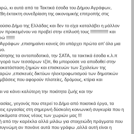
ευρώ, κι αυτά από τα Τακτικά έσοδα του Δήμου Αγράφων,
28η έκτακτη συνεδρίαση της οικονομικής επιτροπής στις
σιο Δήμο της Ελλάδας και δεν το είχα καταλάβει η μάλλον
προκειμένου να προβεί στην επίλυσή τους !!!!!!!!!!!!!!! και
 !!!!!!!
 Αγράφων ,επισημαίνει κανείς ότι υπάρχει πρώτα απ’ όλα μια
μο.
τησης τα ανταποδοτικά, την ΣΑΤΑ, τα τακτικά έσοδα κ.λ.π
 αγορά των τεσσάρων τζίπ, θα μπορούσε να αποδοθεί στην
κατάσταση ζημιών και επισκευών των Σχολείων της
χαρών ,επισκευές δικτύων ηλεκτροφωτισμού των δημοτικών
μβάσεις που αφορούν πλατείες, δρόμους, κτίρια και
ι να κάνει καλύτερη την ποιότητα ζωής και την
σίας, γεγονός που στερεί το Δήμο από ποιοτικά έργα, τα
εις εργασίας στη σημερινή δύσκολη κοινωνική συγκυρία που η
μεροκάματα στους νέους των χωριών μας !!!
κή από την καρέκλα αλλά μιλάω για στοιχειώδη πράγματα που
συγνώμη αν πονάνε αυτά που γράφω ,αλλά αυτή είναι η