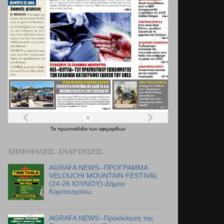
Τα
πρωτοσέλιδα
των
εφημερίδων
ΔΗΜΟΦΙΛΕΊΣ ΑΝΑΡΤΉΣΕΙΣ
AGRAFA NEWS--ΠΡΟΓΡΑΜΜΑ
VELOUCHI MOUNTAIN FESTIVAL
(24-26 ΙΟΥΛΙΟΥ)-Δήμου
Καρπενησίου.
AGRAFA NEWS--Πρόσκληση της