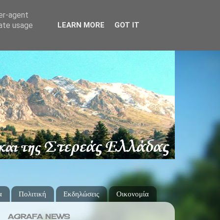
ser-agent
rate usage
LEARN MORE
GOT IT
α
Πολιτική
Εκδηλώσεις
Οικονομία
AGRAFA NEWS