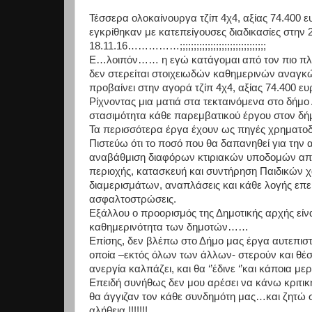
Τέσσερα ολοκαίνουργα τζίπ 4χ4, αξίας 74.400 
εγκρίθηκαν με κατεπείγουσες διαδικασίες στην 
18.11.16……………;;;;;;;;;;;;;;;;;;;;;;;;;;;;;;;
E…λοιπόν…… η εγώ κατάγομαι από τον πιο πλού
δεν στερείται στοιχειωδών καθημερι
νών αναγκών 
προβαίνει στην αγορά τζίπ 4χ4, αξίας 74.400 ευρώ
Ρίχνοντας μια ματιά στα τεκταινόμενα στο δήμο
στασιμότητα κάθε παρεμβατικού έργου στον δή
Τα περισσότερα έργα έχουν ως πηγές χρηματοδό
Πιστεύω ότι το ποσό που θα δαπανηθεί για την
αναβάθμιση διαφόρων κτιριακών υποδομών απο
περιοχής, κατασκευή και συντήρηση Παιδικών 
διαμερισμάτων, αναπλάσεις και κάθε λογής επε
ασφαλτοστρώσεις.
Εξάλλου ο προορισμός της Δημοτικής αρχής είνα
καθημερινότητα των δημοτών……
Επίσης, δεν βλέπω στο Δήμο μας έργα αυτεπιστα
οποία –εκτός όλων των άλλων- στερούν και θέσ
ανεργία καλπάζει, και θα ‘’έδινε ‘’και κάποια 
Επειδή συνήθως δεν μου αρέσει να κάνω κριτι
θα άγγιζαν τον κάθε συνδημότη μας…και ζητώ 
αλήθεια !!!!!!!