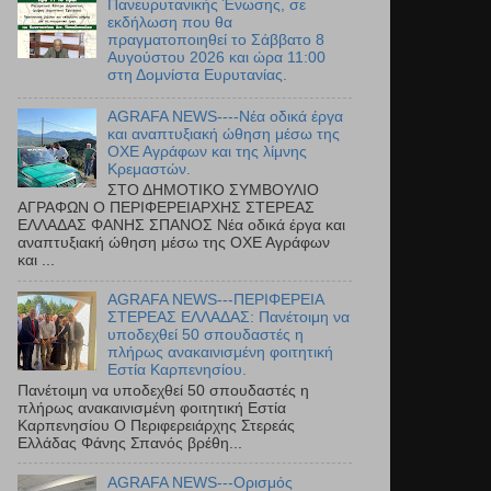
Πανευρυτανικής Ένωσης, σε
εκδήλωση που θα
πραγματοποιηθεί το Σάββατο 8
Αυγούστου 2026 και ώρα 11:00
στη Δομνίστα Ευρυτανίας.
AGRAFA NEWS----Νέα οδικά έργα
και αναπτυξιακή ώθηση μέσω της
ΟΧΕ Αγράφων και της λίμνης
Κρεμαστών.
ΣΤΟ ΔΗΜΟΤΙΚΟ ΣΥΜΒΟΥΛΙΟ
ΑΓΡΑΦΩΝ Ο ΠΕΡΙΦΕΡΕΙΑΡΧΗΣ ΣΤΕΡΕΑΣ
ΕΛΛΑΔΑΣ ΦΑΝΗΣ ΣΠΑΝΟΣ Νέα οδικά έργα και
αναπτυξιακή ώθηση μέσω της ΟΧΕ Αγράφων
και ...
AGRAFA NEWS---ΠΕΡΙΦΕΡΕΙΑ
ΣΤΕΡΕΑΣ ΕΛΛΑΔΑΣ: Πανέτοιμη να
υποδεχθεί 50 σπουδαστές η
πλήρως ανακαινισμένη φοιτητική
Εστία Καρπενησίου.
Πανέτοιμη να υποδεχθεί 50 σπουδαστές η
πλήρως ανακαινισμένη φοιτητική Εστία
Καρπενησίου Ο Περιφερειάρχης Στερεάς
Ελλάδας Φάνης Σπανός βρέθη...
AGRAFA NEWS---Ορισμός