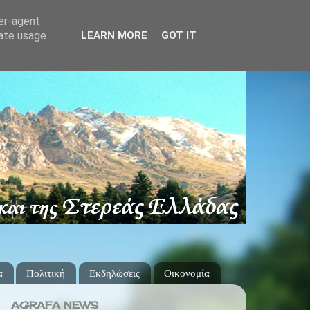
ser-agent
rate usage
LEARN MORE
GOT IT
α
Πολιτική
Εκδηλώσεις
Οικονομία
AGRAFA NEWS