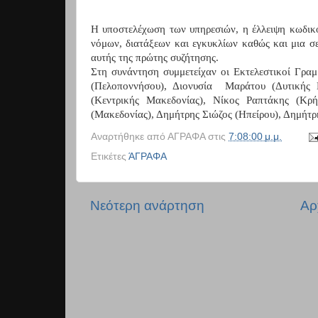
Η υποστελέχωση των υπηρεσιών, η έλλειψη κωδικο
νόμων, διατάξεων και εγκυκλίων καθώς και μια σε
αυτής της πρώτης συζήτησης.
Στη συνάντηση συμμετείχαν οι Εκτελεστικοί Γραμ
(Πελοποννήσου), Διονυσία
Μαράτου (Δυτικής 
(Κεντρικής Μακεδονίας), Νίκος Ραπτάκης (Κρή
(Μακεδονίας), Δημήτρης Σιώζος (Ηπείρου), Δημήτρ
Αναρτήθηκε από
ΑΓΡΑΦΑ
στις
7:08:00 μ.μ.
Ετικέτες
ΆΓΡΑΦΑ
Νεότερη ανάρτηση
Αρ