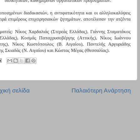
διοικητικών, καθημερινών οργανωτικών προβλημάτων.
ποιημένων διαδικασιών, η αντιφατικότητα και οι αλληλοκαλύψεις
ιρά επιμέρους επιχειρησιακών ζητημάτων, αποτέλεσαν την ατζέντα
ματείς: Νίκος Χαρδαλιάς (Στερεάς Ελλάδας), Γιάννης Σταματάκος
Ελλάδας), Κοσμάς Παπαχρυσοβέργης (Αττικής), Νίκος Ιωάννου
της), Νίκος Κωστόπουλος (Β. Αιγαίου), Παντελής Αργυριάδης
ης Σκιαδάς (Ν. Αιγαίου) και Κώστας Μέγας (Θεσσαλίας).
χική σελίδα
Παλαιότερη Ανάρτηση