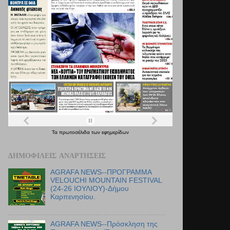
Τα
πρωτοσέλιδα
των
εφημερίδων
ΔΗΜΟΦΙΛΕΊΣ ΑΝΑΡΤΉΣΕΙΣ
AGRAFA NEWS--ΠΡΟΓΡΑΜΜΑ
VELOUCHI MOUNTAIN FESTIVAL
(24-26 ΙΟΥΛΙΟΥ)-Δήμου
Καρπενησίου.
AGRAFA NEWS--Πρόσκληση της