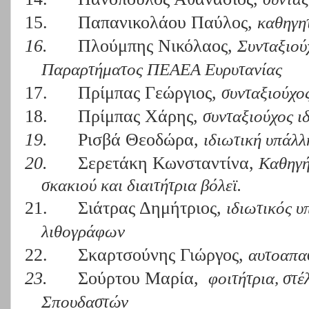
15.
Παπανικολάου Παύλος,
καθηγη
16.
Πλούμπης Νικόλαος,
Συνταξιού
Παραρτήματος ΠΕΑΕΑ Ευρυτανίας
17.
Πρίμπας Γεώργιος,
συνταξιούχος
18.
Πρίμπας Χάρης,
συνταξιούχος ι
19.
Ρισβά Θεοδώρα,
ιδιωτική υπάλλ
20.
Σερετάκη Κωνσταντίνα,
Καθηγή
σκακιού και διαιτήτρια βόλεϊ.
21.
Σιάτρας Δημήτριος,
ιδιωτικός 
λιθογράφων
22.
Σκαρτσούνης Γιώργος,
αυτοαπα
23.
Σούρτου Μαρία,
φοιτήτρια, στ
Σπουδαστών