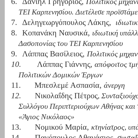
6.
Δανιήλ Γρηγόριος,
Πολιτικός μηχαν
ΤΕΙ Καρπενησίου. Διετέλεσε προϊστάμε
7.
Δεληγεωργόπουλος Λάκης,
ιδιωτι
8.
Κοπανάκη Ναυσικά,
ιδιωτική υπάλλ
υ
Δασοπονίας του ΤΕΙ Καρπενησίο
9.
Λάππας Βασίλειος,
Πολιτικός μηχαν
10.
Λάππας Γιάννης,
απόφοιτος τμ
Πολιτικών Δομικών Έργων
11.
Μπεσλεμέ Ασπασία,
άνεργη
12.
Νικολαΐδης Πέτρος
, Συνταξιούχ
Συλλόγου Περιπτεριούχων Αθήνας και
«Άγιος Νικόλαος»
13.
Νομικού Μαρία,
κτηνίατρος, υ
14.
Πανόπουλος Αθανάσιος,
συντα