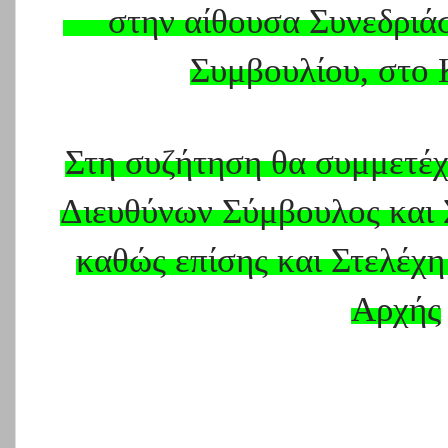
στην αίθουσα Συνεδριά
Συμβουλίου, στο 
Στη συζήτηση θα συμμετέχ
Διευθύνων Σύμβουλος και
καθώς επίσης και Στελέχη 
Αρχής