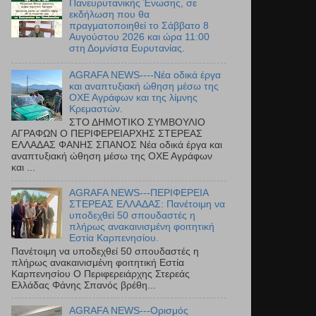
Πανευρυτανικής Ένωσης, σε
εκδήλωση που θα
πραγματοποιηθεί το Σάββατο 8
Αυγούστου 2026 και ώρα 11:00
στη Δομνίστα Ευρυτανίας.
AGRAFA NEWS----Νέα οδικά έργα
και αναπτυξιακή ώθηση μέσω της
ΟΧΕ Αγράφων και της λίμνης
Κρεμαστών.
ΣΤΟ ΔΗΜΟΤΙΚΟ ΣΥΜΒΟΥΛΙΟ
ΑΓΡΑΦΩΝ Ο ΠΕΡΙΦΕΡΕΙΑΡΧΗΣ ΣΤΕΡΕΑΣ
ΕΛΛΑΔΑΣ ΦΑΝΗΣ ΣΠΑΝΟΣ Νέα οδικά έργα και
αναπτυξιακή ώθηση μέσω της ΟΧΕ Αγράφων
και ...
AGRAFA NEWS---ΠΕΡΙΦΕΡΕΙΑ
ΣΤΕΡΕΑΣ ΕΛΛΑΔΑΣ: Πανέτοιμη να
υποδεχθεί 50 σπουδαστές η
πλήρως ανακαινισμένη φοιτητική
Εστία Καρπενησίου.
Πανέτοιμη να υποδεχθεί 50 σπουδαστές η
πλήρως ανακαινισμένη φοιτητική Εστία
Καρπενησίου Ο Περιφερειάρχης Στερεάς
Ελλάδας Φάνης Σπανός βρέθη...
AGRAFA NEWS---Ορισμός