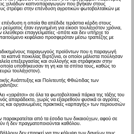
ράσεις χιλιάδων καπνοπαραγωγών που βγήκαν στους
ους στρέψει στην επένδυση αγροτικών φωτοβολταϊκών με
α επένδυση η οποία θα απέδιδε τεράστια κέρδη στους
 ρεύματος ήταν εγγυημένη για είκοσι τουλάχιστον χρόνια,
 ελεύθεροι επαγγελματίες -οπότε και δεν υπήρχε το
απαιτούμενο κεφάλαιο προσφερόταν μέσω τραπέζης με
α αδικημένους παραγωγούς προϊόντων που η παραγωγή
τα καπνά ποικιλίας Βιρτζίνια, οι οποίοι μάλιστα πούλησαν
αλεία επεξεργασίας και συλλογής και στράφηκαν στην
ποία υποθήκευσαν τη γη και τα σπίτια τους, καθώς το
ευρώ τουλάχιστον).
ικής Ανάπτυξης και Πολιτευτής Φθιώτιδας των
άντζου:
ει «χαράτσι» σε όλα τα φωτοβολταικά πάρκα της τάξης του
νός απαράδεκτο, χωρίς να εξαιρεθούν φυσικά οι αγρότες
εις και οργανωμένες πρακτικές «αρπαγής» των περιουσιών
εν παρακρατείται από τα έσοδα των δικαιούχων, αφού σε
ύν ή δεν πραγματοποιούνται καθόλου.
βάλλουν δεν επαρκεί για την κάλυψη των δανείων τους,