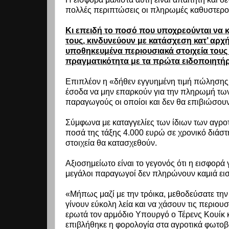
πολλές περιπτώσεις οι πληρωμές καθυστερο
Κι επειδή το ποσό που υποχρεούνται να 
τους, κινδυνεύουν με κατάσχεση κατ’ αρχή
υποθηκευμένα περιουσιακά στοιχεία τους 
πραγματικότητα με τα πρώτα ειδοποιητήρι
Επιπλέον η «δήθεν εγγυημένη τιμή πώλησης 
έσοδα να μην επαρκούν για την πληρωμή των
παραγωγούς οι οποίοι και δεν θα επιβιώσου
Σύμφωνα με καταγγελίες των ίδιων των αγροτ
ποσά της τάξης 4.000 ευρώ σε χρονικό διάστ
στοιχεία θα κατασχεθούν.
Αξιοσημείωτο είναι το γεγονός ότι η εισφορά 
μεγάλοι παραγωγοί δεν πληρώνουν καμιά ει
«Μήπως μαζί με την τρόικα, μεθοδεύσατε την
γίνουν εύκολη λεία και να χάσουν τις περιου
ερωτά τον αρμόδιο Υπουργό ο Τέρενς Κουίκ κ
επιβλήθηκε η φορολογία στα αγροτικά φωτοβολ