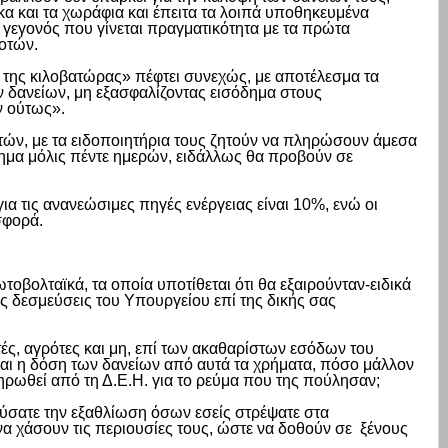
κα και τα χωράφια και έπειτα τα λοιπά υποθηκευμένα
, γεγονός που γίνεται πραγματικότητα με τα πρώτα
ροτών.
της κιλοβατώρας» πέφτει συνεχώς, με αποτέλεσμα τα
 δανείων, μη εξασφαλίζοντας εισόδημα στους
ν ούτως».
τών, με τα ειδοποιητήρια τους ζητούν να πληρώσουν άμεσα
τημα μόλις πέντε ημερών, ειδάλλως θα προβούν σε
για τις ανανεώσιμες πηγές ενέργειας είναι 10%, ενώ οι
σφορά.
τοβολταϊκά, τα οποία υποτίθεται ότι θα εξαιρούνταν-ειδικά
δεσμεύσεις του Υπουργείου επί της δικής σας
τές, αγρότες και μη, επί των ακαθαρίστων εσόδων του
και η δόση των δανείων από αυτά τα χρήματα, πόσο μάλλον
ρωθεί από τη Δ.Ε.Η. για το ρεύμα που της πούλησαν;
εύσατε την εξαθλίωση όσων εσείς στρέψατε στα
 να χάσουν τις περιουσίες τους, ώστε να δοθούν σε
ξένους