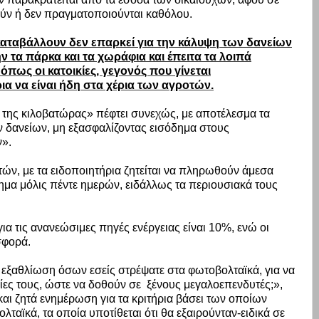
ύν ή δεν πραγματοποιούνται καθόλου.
καταβάλλουν δεν επαρκεί για την κάλυψη των δανείων
ν τα πάρκα και τα χωράφια και έπειτα τα λοιπά
όπως οι κατοικίες, γεγονός που γίνεται
α να είναι ήδη στα χέρια των αγροτών.
της κιλοβατώρας» πέφτει συνεχώς, με αποτέλεσμα τα
 δανείων, μη εξασφαλίζοντας εισόδημα στους
ν».
ών, με τα ειδοποιητήρια ζητείται να πληρωθούν άμεσα
ημα μόλις πέντε ημερών, ειδάλλως τα περιουσιακά τους
για τις ανανεώσιμες πηγές ενέργειας είναι 10%, ενώ οι
σφορά.
 εξαθλίωση όσων εσείς στρέψατε στα φωτοβολταϊκά, για να
σίες τους, ώστε να δοθούν σε
ξένους μεγαλοεπενδυτές;»,
αι ζητά ενημέρωση για τα κριτήρια βάσει των οποίων
ταϊκά, τα οποία υποτίθεται ότι θα εξαιρούνταν-ειδικά σε