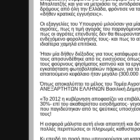
Μπαλτατζής και για να μετριάσει τις αντιδ
δρόμους από όλη την Ελλάδα, φρόντισε να τ
«δήθεν κρατικές εγγυήσεις».
Οι εξαγγελίες του Υπουργού μιλούσαν για μί
αγρότες, πως η τιμή αγοράς του παραγόμενου
πως οι αγρότες επενδυτές δεν θα θεωρούνταν
ενδεχόμενο φορολόγησής τους- και πως το 
ιδιαίτερα χαμηλά επιτόκια.
Ήταν μία δήθεν διέξοδος για τους κατάφωρ
τους αποσυνδέθηκε από τις ενισχύσεις όπως 
τους φούρνους ψησίματος καπνού και τα εργ
εγκατάσταση φωτοβολταϊκών πάρκων, για τα ο
απαιτούμενο κεφάλαιο ήταν μεγάλο (300.000 
Όπως αποκαλύπτει το μέλος του Τομέα Αγροτ
ΑΝΕΞΑΡΤΗΤΩΝ ΕΛΛΗΝΩΝ Βασιλική Δημητρ
«Το 2012 η κυβέρνηση αποφασίζει να επιβάλλ
30%- επί του ακαθαρίστου εισοδήματος- γεγο
που παγιδεύτηκαν από τις ψεύτικες υποσχέσ
τους!
Η εισφορά μάλιστα αυτή είναι απαιτητή και δ
πολλές περιπτώσεις οι πληρωμές καθυστερο
Κι επειδή το ποσό που υποχρεούνται να κατα