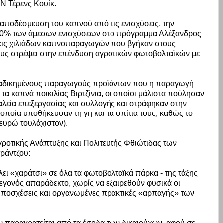
Τέρενς Κουίκ.
αποδέσμευση του καπνού από τις ενισχύσεις, την
 50% των άμεσων ενισχύσεων στο πρόγραμμα Αλέξανδρος
ράσεις χιλιάδων καπνοπαραγωγών που βγήκαν στους
ους στρέψει στην επένδυση αγροτικών φωτοβολταϊκών με
α αδικημένους παραγωγούς προϊόντων που η παραγωγή
τα καπνά ποικιλίας Βιρτζίνια, οι οποίοι μάλιστα πούλησαν
αλεία επεξεργασίας και συλλογής και στράφηκαν στην
ποία υποθήκευσαν τη γη και τα σπίτια τους, καθώς το
ευρώ τουλάχιστον).
γροτικής Ανάπτυξης και Πολιτευτής Φθιώτιδας των
άντζου:
ει «χαράτσι» σε όλα τα φωτοβολταϊκά πάρκα - της τάξης
εγονός απαράδεκτο, χωρίς να εξαιρεθούν φυσικά οι
 υποσχέσεις και οργανωμένες πρακτικές «αρπαγής» των
εν παρακρατείται από τα έσοδα των δικαιούχων, αφού σε