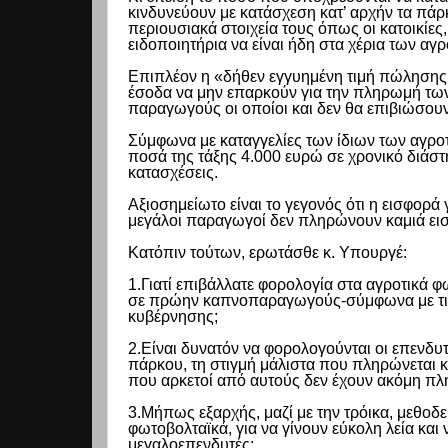
κινδυνεύουν με κατάσχεση κατ’ αρχήν τα πάρ
περιουσιακά στοιχεία τους όπως οι κατοικίες
ειδοποιητήρια να είναι ήδη στα χέρια των αγ
Επιπλέον η «δήθεν εγγυημένη τιμή πώλησης 
έσοδα να μην επαρκούν για την πληρωμή των
παραγωγούς οι οποίοι και δεν θα επιβιώσου
Σύμφωνα με καταγγελίες των ίδιων των αγρο
ποσά της τάξης 4.000 ευρώ σε χρονικό διάσ
κατασχέσεις.
Αξιοσημείωτο είναι το γεγονός ότι η εισφορά 
μεγάλοι παραγωγοί δεν πληρώνουν καμιά ει
Κατόπιν τούτων, ερωτάσθε κ. Υπουργέ:
1.Γιατί επιβάλλατε φορολογία στα αγροτικά φω
σε πρώην καπνοπαραγωγούς-σύμφωνα με τις 
κυβέρνησης;
2.Είναι δυνατόν να φορολογούνται οι επενδυ
πάρκου, τη στιγμή μάλιστα που πληρώνεται 
που αρκετοί από αυτούς δεν έχουν ακόμη πλη
3.Μήπως εξαρχής, μαζί με την τρόικα, μεθοδ
φωτοβολταϊκά, για να γίνουν εύκολη λεία και
μεγαλοεπενδυτές;