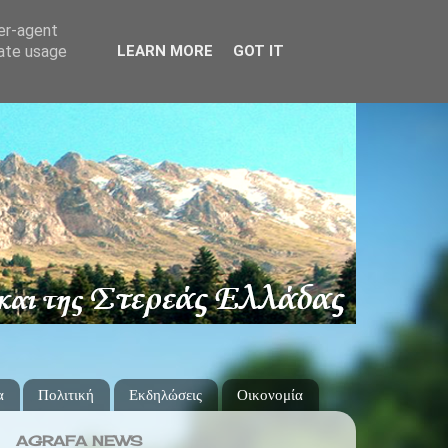
ser-agent
rate usage
LEARN MORE
GOT IT
α
Πολιτική
Εκδηλώσεις
Οικονομία
AGRAFA NEWS