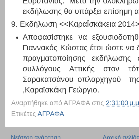
Ευρυτανίας. Μετά την ολοκλήρω
εκδήλωσης θα υπάρξει επίσημη 
9. Εκδήλωση <<ΚαραΪσκάκεια 2014
Αποφασίστηκε να εξουσιοδοτηθ
Γιαννακός Κώστας έτσι ώστε να δ
πραγματοποίησης εκδήλωσης 
συλλόγους Αττικής στον τ
Σαρακατσάνου οπλαρχηγού της
,Καραϊσκάκη Γεώργιο.
Αναρτήθηκε από
ΑΓΡΑΦΑ
στις
2:31:00 μ.μ
Ετικέτες
ΑΓΡΑΦΑ
Νεότερη ανάρτηση
Αρχική σελίδ