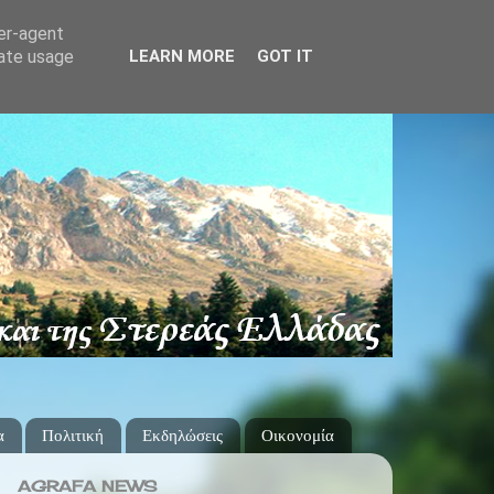
ser-agent
rate usage
LEARN MORE
GOT IT
α
Πολιτική
Εκδηλώσεις
Οικονομία
AGRAFA NEWS