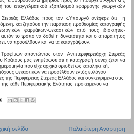
δας
κ.Βουρδάνου Δημητρίου προς το Υπουργείο Αγροτικής
ή του επαγγελματικού εξοπλισμού εφαρμογής γεωργικών
ς Στερεάς Ελλάδας προς τον κ.Υπουργό ανέφερε ότι
η
όμενη, και ζητούσε την παράταση προθεσμίας καταγραφής
εωργικών φαρμάκων-ψεκαστικών από τους ιδιοκτήτες-
 αυτόν το τρόπο να δοθεί η δυνατότητα και ο απαραίτητος
ει, να προσέλθουν και να τα καταγράψουν.
ι Τροφίμων απαντώντας στον
Αντιπεριφερειάρχη Στερεάς
ου Κράτους μας ενημέρωσε ότι η καταγραφή συνεχίζεται να
ημερομηνία που είχε αρχικά ορισθεί ως καταληκτική.
τόχους ψεκαστικών να προσέλθουν εντός ευλόγου
ες της Περιφέρειας Στερεάς Ελλάδας και συγκεκριμένα στις
ς της κάθε Περιφερειακής Ενότητας, προκειμένου να
χική σελίδα
Παλαιότερη Ανάρτηση