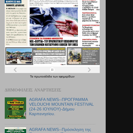
Τα
πρωτοσέλιδα
των
εφημερίδων
ΔΗΜΟΦΙΛΕΊΣ ΑΝΑΡΤΉΣΕΙΣ
AGRAFA NEWS--ΠΡΟΓΡΑΜΜΑ
VELOUCHI MOUNTAIN FESTIVAL
(24-26 ΙΟΥΛΙΟΥ)-Δήμου
Καρπενησίου.
AGRAFA NEWS--Πρόσκληση της