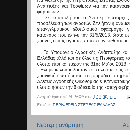
Κτηνιατρικής της Περιφέρειας Στερεάς Ελλά
Ανάπτυξης και Τροφίμων για την καταγραφ
φαρμάκων.
Σε επιστολή του ο Αντιπεριφερειάρχη
προσέλευση των αγροτών δεν ήταν η αναμεν
επαγγελματικού εξοπλισμού εφαρμογής γ
κατόχους που έληγε την 31/5/2013, ώστε με
χρόνος στους αγρότες που έχουν καθυστερήσ
Το Υπουργείο Αγροτικής Ανάπτυξης κα
Ελλάδας αλλά και σε όλες τις Περιφέρειες τ
υλοποιείται και πέραν της 31ης Μαϊου 2013, 
Ενημερώνουμε λοιπόν και καλούμε τους κα
χρονικού διαστήματος στις αρμόδιες υπηρεσί
Δ/νσεις Αγροτικής Οικονομίας & Κτηνιατρική
υλοποιήσουν την διαδικασία της καταγραφής
Αναρτήθηκε από
ΑΓΡΑΦΑ
στις
1:19:00 π.μ.
Ετικέτες
ΠΕΡΙΦΕΡΕΙΑ ΣΤΕΡΕΑΣ ΕΛΛΑΔΑΣ
Νεότερη ανάρτηση
Αρ