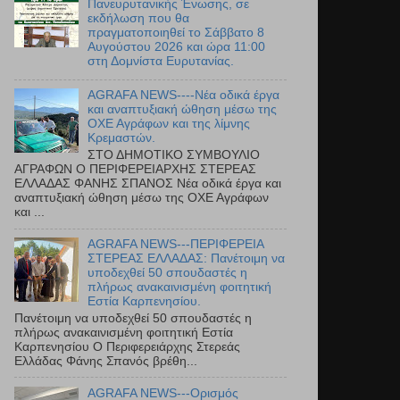
Πανευρυτανικής Ένωσης, σε
εκδήλωση που θα
πραγματοποιηθεί το Σάββατο 8
Αυγούστου 2026 και ώρα 11:00
στη Δομνίστα Ευρυτανίας.
AGRAFA NEWS----Νέα οδικά έργα
και αναπτυξιακή ώθηση μέσω της
ΟΧΕ Αγράφων και της λίμνης
Κρεμαστών.
ΣΤΟ ΔΗΜΟΤΙΚΟ ΣΥΜΒΟΥΛΙΟ
ΑΓΡΑΦΩΝ Ο ΠΕΡΙΦΕΡΕΙΑΡΧΗΣ ΣΤΕΡΕΑΣ
ΕΛΛΑΔΑΣ ΦΑΝΗΣ ΣΠΑΝΟΣ Νέα οδικά έργα και
αναπτυξιακή ώθηση μέσω της ΟΧΕ Αγράφων
και ...
AGRAFA NEWS---ΠΕΡΙΦΕΡΕΙΑ
ΣΤΕΡΕΑΣ ΕΛΛΑΔΑΣ: Πανέτοιμη να
υποδεχθεί 50 σπουδαστές η
πλήρως ανακαινισμένη φοιτητική
Εστία Καρπενησίου.
Πανέτοιμη να υποδεχθεί 50 σπουδαστές η
πλήρως ανακαινισμένη φοιτητική Εστία
Καρπενησίου Ο Περιφερειάρχης Στερεάς
Ελλάδας Φάνης Σπανός βρέθη...
AGRAFA NEWS---Ορισμός