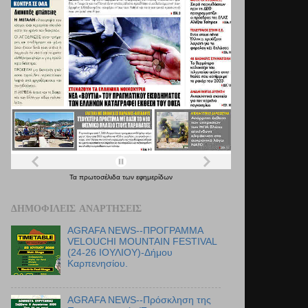
Τα
πρωτοσέλιδα
των
εφημερίδων
ΔΗΜΟΦΙΛΕΊΣ ΑΝΑΡΤΉΣΕΙΣ
AGRAFA NEWS--ΠΡΟΓΡΑΜΜΑ
VELOUCHI MOUNTAIN FESTIVAL
(24-26 ΙΟΥΛΙΟΥ)-Δήμου
Καρπενησίου.
AGRAFA NEWS--Πρόσκληση της