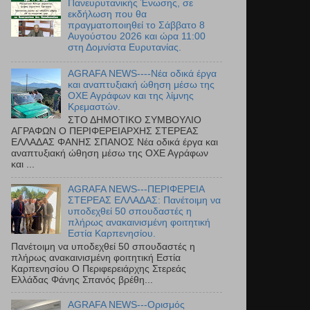
Πανευρυτανικής Ένωσης, σε
εκδήλωση που θα
πραγματοποιηθεί το Σάββατο 8
Αυγούστου 2026 και ώρα 11:00
στη Δομνίστα Ευρυτανίας.
AGRAFA NEWS----Νέα οδικά έργα
και αναπτυξιακή ώθηση μέσω της
ΟΧΕ Αγράφων και της λίμνης
Κρεμαστών.
ΣΤΟ ΔΗΜΟΤΙΚΟ ΣΥΜΒΟΥΛΙΟ
ΑΓΡΑΦΩΝ Ο ΠΕΡΙΦΕΡΕΙΑΡΧΗΣ ΣΤΕΡΕΑΣ
ΕΛΛΑΔΑΣ ΦΑΝΗΣ ΣΠΑΝΟΣ Νέα οδικά έργα και
αναπτυξιακή ώθηση μέσω της ΟΧΕ Αγράφων
και ...
AGRAFA NEWS---ΠΕΡΙΦΕΡΕΙΑ
ΣΤΕΡΕΑΣ ΕΛΛΑΔΑΣ: Πανέτοιμη να
υποδεχθεί 50 σπουδαστές η
πλήρως ανακαινισμένη φοιτητική
Εστία Καρπενησίου.
Πανέτοιμη να υποδεχθεί 50 σπουδαστές η
πλήρως ανακαινισμένη φοιτητική Εστία
Καρπενησίου Ο Περιφερειάρχης Στερεάς
Ελλάδας Φάνης Σπανός βρέθη...
AGRAFA NEWS---Ορισμός