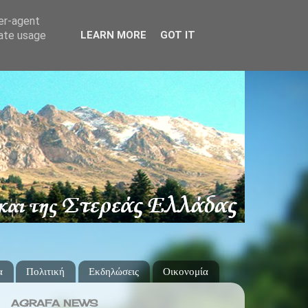
ser-agent
rate usage
LEARN MORE
GOT IT
α
Πολιτική
Εκδηλώσεις
Οικονομία
AGRAFA NEWS