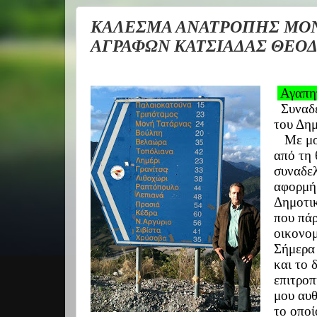
ΚΑΛΕΣΜΑ ΑΝΑΤΡΟΠΗΣ ΜΟΝ
ΑΓΡΑΦΩΝ ΚΑΤΣΙΑΔΑΣ ΘΕΟ
Αγαπητ
Συναδέ
του Δη
Με μον
από τη 
συναδελ
αφορμή
Δημοτι
που πάρ
οικονομ
Σήμερα 
και το 
επιτρο
μου αυθ
το οποί