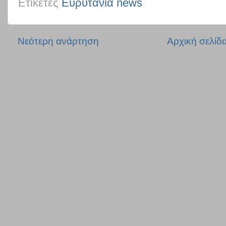
Ετικέτες
Ευρυτανία news
Νεότερη ανάρτηση
Αρχική σελίδ