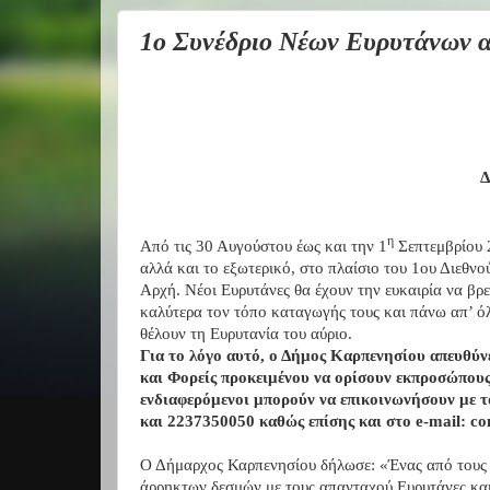
1ο Συνέδριο Νέων Ευρυτάνων α
η
Από τις 30 Αυγούστου έως και την 1
Σεπτεμβρίου 
αλλά και το εξωτερικό, στο πλαίσιο του 1ου Διεθν
Αρχή. Νέοι Ευρυτάνες θα έχουν την ευκαιρία να βρ
καλύτερα τον τόπο καταγωγής τους και πάνω απ’ ό
θέλουν τη Ευρυτανία του αύριο.
Για το λόγο αυτό, ο Δήμος Καρπενησίου απευθύν
και Φορείς προκειμένου να ορίσουν εκπροσώπους 
ενδιαφερόμενοι μπορούν να επικοινωνήσουν με 
και 2237350050 καθώς επίσης και στο
e
-
mail
:
co
Ο Δήμαρχος Καρπενησίου δήλωσε: «Ένας από τους β
άρρηκτων δεσμών με τους απανταχού Ευρυτάνες και