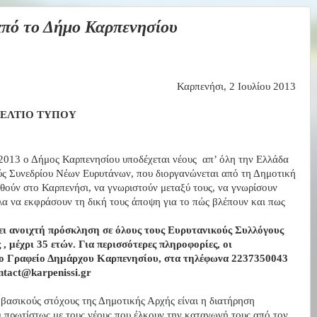
πό το Δήμο Καρπενησίου
Καρπενήσι
,
2 Ιουλίου 2013
ΔΕΛΤΙΟ ΤΥΠΟΥ
2013 ο Δήμος Καρπενησίου υποδέχεται νέους
απ’ όλη την Ελλάδα
ούς Συνεδρίου Νέων Ευρυτάνων, που διοργανώνεται από τη Δημοτική
εθούν στο Καρπενήσι, να γνωριστούν μεταξύ τους, να γνωρίσουν
λα να εκφράσουν τη δική τους άποψη για το πώς βλέπουν και πως
ει ανοιχτή πρόσκληση σε όλους τους Ευρυτανικούς Συλλόγους
, μέχρι 35 ετών. Για περισσότερες πληροφορίες, οι
το Γραφείο Δημάρχου Καρπενησίου, στα τηλέφωνα 2237350043
ntact
@
karpenissi
.
gr
ασικούς στόχους της Δημοτικής Αρχής είναι η διατήρηση
 πρωτίστως με τους νέους που έλκουν την καταγωγή τους από τον