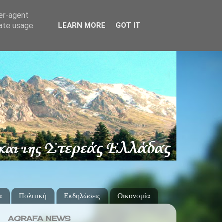
ser-agent
rate usage
LEARN MORE
GOT IT
α
Πολιτική
Εκδηλώσεις
Οικονομία
AGRAFA NEWS