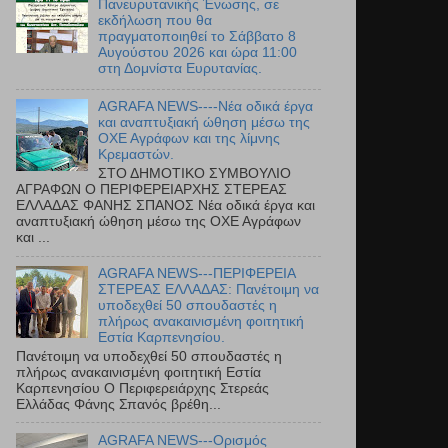
Πανευρυτανικής Ένωσης, σε
εκδήλωση που θα
πραγματοποιηθεί το Σάββατο 8
Αυγούστου 2026 και ώρα 11:00
στη Δομνίστα Ευρυτανίας.
AGRAFA NEWS----Νέα οδικά έργα
και αναπτυξιακή ώθηση μέσω της
ΟΧΕ Αγράφων και της λίμνης
Κρεμαστών.
ΣΤΟ ΔΗΜΟΤΙΚΟ ΣΥΜΒΟΥΛΙΟ
ΑΓΡΑΦΩΝ Ο ΠΕΡΙΦΕΡΕΙΑΡΧΗΣ ΣΤΕΡΕΑΣ
ΕΛΛΑΔΑΣ ΦΑΝΗΣ ΣΠΑΝΟΣ Νέα οδικά έργα και
αναπτυξιακή ώθηση μέσω της ΟΧΕ Αγράφων
και ...
AGRAFA NEWS---ΠΕΡΙΦΕΡΕΙΑ
ΣΤΕΡΕΑΣ ΕΛΛΑΔΑΣ: Πανέτοιμη να
υποδεχθεί 50 σπουδαστές η
πλήρως ανακαινισμένη φοιτητική
Εστία Καρπενησίου.
Πανέτοιμη να υποδεχθεί 50 σπουδαστές η
πλήρως ανακαινισμένη φοιτητική Εστία
Καρπενησίου Ο Περιφερειάρχης Στερεάς
Ελλάδας Φάνης Σπανός βρέθη...
AGRAFA NEWS---Ορισμός