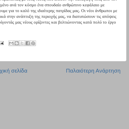
ισμένο ανά τον κόσμο ένα σπουδαίο ανθρώπινο κεφάλαιο με
υμε για το καλό της ιδιαίτερης πατρίδας μας. Οι νέοι άνθρωποι με
ικά στην ανάπτυξη της περιοχής μας, να διατυπώσουν τις απόψεις
ίγοντάς μας νέους ορίζοντες και βελτιώνοντας κατά πολύ το έργο
χική σελίδα
Παλαιότερη Ανάρτηση