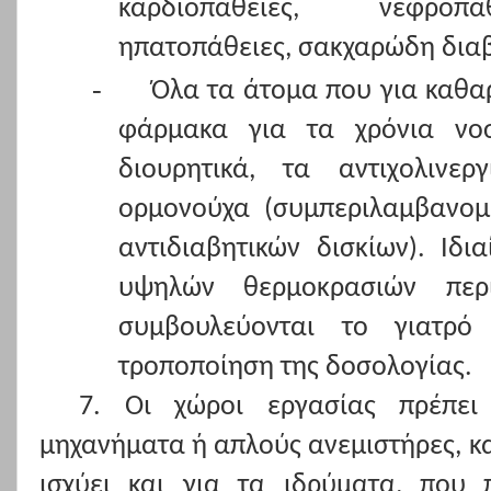
καρδιοπάθειες, νεφροπά
ηπατοπάθειες, σακχαρώδη διαβ
-
Όλα τα άτομα που για καθα
φάρμακα για τα χρόνια νοσ
διουρητικά, τα αντιχολινε
ορμονούχα (συμπεριλαμβανομέ
αντιδιαβητικών δισκίων). Ιδι
υψηλών θερμοκρασιών περ
συμβουλεύονται το γιατρό
τροποποίηση της δοσολογίας.
7. Οι χώροι εργασίας πρέπει 
μηχανήματα ή απλούς ανεμιστήρες, κα
ισχύει και για τα ιδρύματα, που 