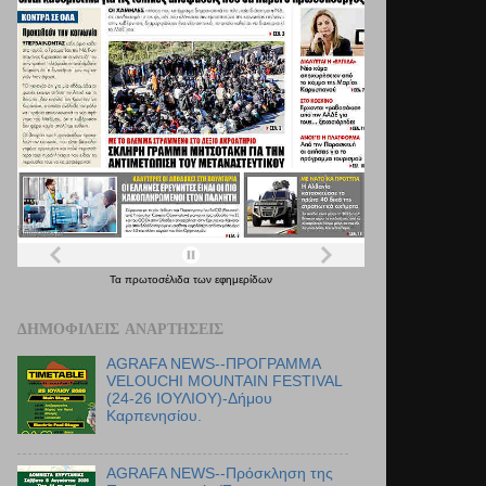
Τα
πρωτοσέλιδα
των
εφημερίδων
ΔΗΜΟΦΙΛΕΊΣ ΑΝΑΡΤΉΣΕΙΣ
AGRAFA NEWS--ΠΡΟΓΡΑΜΜΑ
VELOUCHI MOUNTAIN FESTIVAL
(24-26 ΙΟΥΛΙΟΥ)-Δήμου
Καρπενησίου.
AGRAFA NEWS--Πρόσκληση της