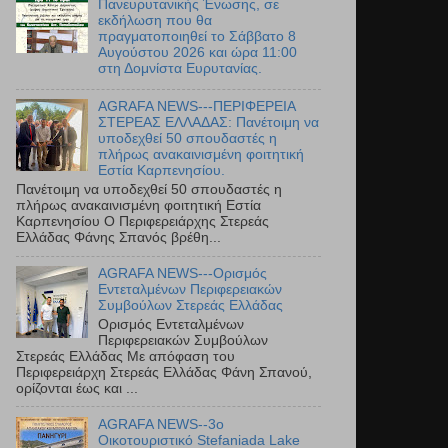
Πανευρυτανικής Ένωσης, σε
εκδήλωση που θα
πραγματοποιηθεί το Σάββατο 8
Αυγούστου 2026 και ώρα 11:00
στη Δομνίστα Ευρυτανίας.
AGRAFA NEWS---ΠΕΡΙΦΕΡΕΙΑ
ΣΤΕΡΕΑΣ ΕΛΛΑΔΑΣ: Πανέτοιμη να
υποδεχθεί 50 σπουδαστές η
πλήρως ανακαινισμένη φοιτητική
Εστία Καρπενησίου.
Πανέτοιμη να υποδεχθεί 50 σπουδαστές η
πλήρως ανακαινισμένη φοιτητική Εστία
Καρπενησίου Ο Περιφερειάρχης Στερεάς
Ελλάδας Φάνης Σπανός βρέθη...
AGRAFA NEWS---Ορισμός
Εντεταλμένων Περιφερειακών
Συμβούλων Στερεάς Ελλάδας
Ορισμός Εντεταλμένων
Περιφερειακών Συμβούλων
Στερεάς Ελλάδας Με απόφαση του
Περιφερειάρχη Στερεάς Ελλάδας Φάνη Σπανού,
ορίζονται έως και ...
AGRAFA NEWS--3ο
Οικοτουριστικό Stefaniada Lake