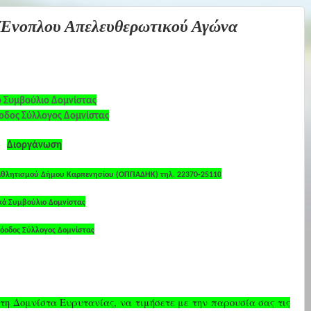
 Ένοπλου Απελευθερωτικού Αγώνα
ό Συμβούλιο Δομνίστας
δος Σύλλογος Δομνίστας
Διοργάνωση
Αθλητισμού Δήμου Καρπενησίου (ΟΠΠΑΔΗΚ) τηλ. 22370-25110
κό Συμβούλιο Δομνίστας
όοδος Σύλλογος Δομνίστας
τη Δομνίστα Ευρυτανίας, να τιμήσετε με την παρουσία σας τις