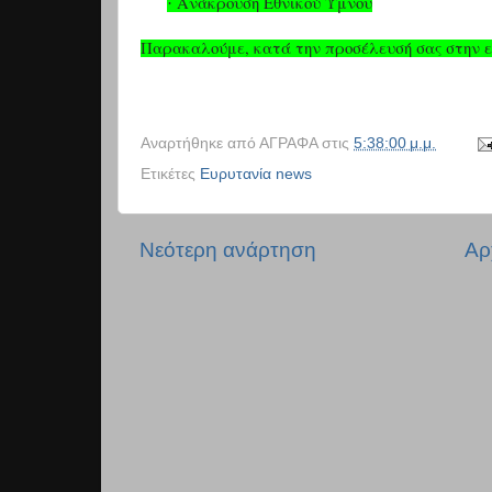
Ανάκρουση Εθνικού Ύμνου
·
Παρακαλούμε, κατά την προσέλευσή σας στην 
Αναρτήθηκε από
ΑΓΡΑΦΑ
στις
5:38:00 μ.μ.
Ετικέτες
Ευρυτανία news
Νεότερη ανάρτηση
Αρ