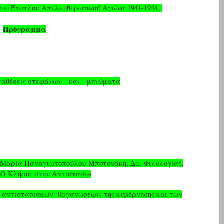
του Ένοπλου Απελευθερωτικού Αγώνα 1941-1944.
Πρόγραμμα
ταθέσεις στεφάνων
και
μηνύματα
 Μαρία Παναγιωτοπούλου-Μποτονάκη, Δρ. Φιλολογίας,
«Ο Κλήρος στην Αντίσταση»
 αντιστασιακών
0ργανώσεων, της κυβέρνησης και των