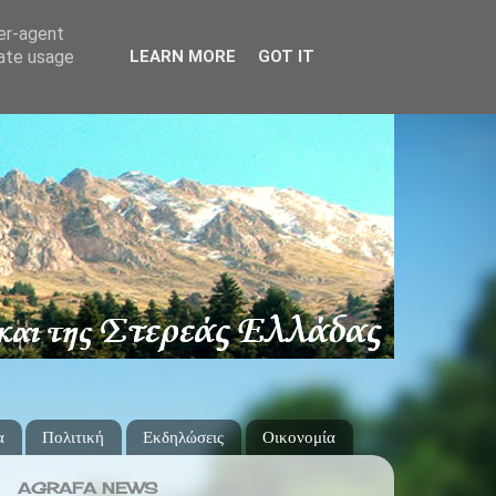
ser-agent
rate usage
LEARN MORE
GOT IT
α
Πολιτική
Εκδηλώσεις
Οικονομία
AGRAFA NEWS