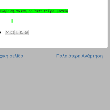
εκδήλωση, να ενημερώνετε τη Γραμματεία
χική σελίδα
Παλαιότερη Ανάρτηση