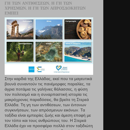
ΓΗ ΤΩΝ ΑΝΤΙΘΈΣΕΩΝ. Η ΓΗ ΤΩΝ
ΧΡΗΣΜΏΝ. Η ΓΗ ΤΩΝ ΑΠΡΟΣΔΌΚΗΤΩΝ
ΕΜΠΕΙ
Στην καρδιά της Ελλάδας, εκεί που τα µαγευτικά
βουνά συναντούν τις πανέμορφες παραλίες, τα
άγρια ποτάμια τις γαλήνιες θάλασσες, η φύση
τον πολιτισμό και η συναρπαστική ιστορία τις
μακρόχρονες παραδόσεις, θα βρείτε τη Στερεά
Ελλάδα. Τη γη των αντιθέσεων, των έντονων
συγκινήσεων, των απρόσμενων εικόνων. Τα
ταξίδια είναι εμπειρίες ζωής και άμεση επαφή µε
τον τόπο και τους ανθρώπους του. Η Στερεά
Ελλάδα έχει να προσφέρει πολλά στον ταξιδιώτη