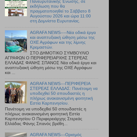
Πανευρυτανικής Ένωσης, σε
εκδήλωση που θα
πραγματοποιηθεί το Σάββατο 8
Αυγούστου 2026 και ώρα 11:00
στη Δομνίστα Ευρυτανίας.
AGRAFA NEWS----Νέα οδικά έργα
και αναπτυξιακή ώθηση μέσω της
ΟΧΕ Αγράφων και της λίμνης
Κρεμαστών.
ΣΤΟ ΔΗΜΟΤΙΚΟ ΣΥΜΒΟΥΛΙΟ
ΑΓΡΑΦΩΝ Ο ΠΕΡΙΦΕΡΕΙΑΡΧΗΣ ΣΤΕΡΕΑΣ
ΕΛΛΑΔΑΣ ΦΑΝΗΣ ΣΠΑΝΟΣ Νέα οδικά έργα και
αναπτυξιακή ώθηση μέσω της ΟΧΕ Αγράφων
και ...
AGRAFA NEWS---ΠΕΡΙΦΕΡΕΙΑ
ΣΤΕΡΕΑΣ ΕΛΛΑΔΑΣ: Πανέτοιμη να
υποδεχθεί 50 σπουδαστές η
πλήρως ανακαινισμένη φοιτητική
Εστία Καρπενησίου.
Πανέτοιμη να υποδεχθεί 50 σπουδαστές η
πλήρως ανακαινισμένη φοιτητική Εστία
Καρπενησίου Ο Περιφερειάρχης Στερεάς
Ελλάδας Φάνης Σπανός βρέθη...
AGRAFA NEWS---Ορισμός