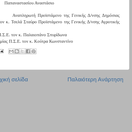
Παπαναστασίου Αναστάσιο
Αναπληρωτή Προϊστάμενο της Γενικής Δ/νσης Δημόσιας
τον κ. Τσελά Σταύρο Προϊστάμενο της Γενικής Δ/νσης Αγροτικής
Π.Σ.Ε. τον κ. Παλαιοπάνο Σπυρίδωνα
μίας Π.Σ.Ε. τον κ. Κούτρα Κωνσταντίνο
χική σελίδα
Παλαιότερη Ανάρτηση