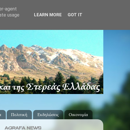
ser-agent
rate usage
LEARN MORE
GOT IT
α
Πολιτική
Εκδηλώσεις
Οικονομία
AGRAFA NEWS