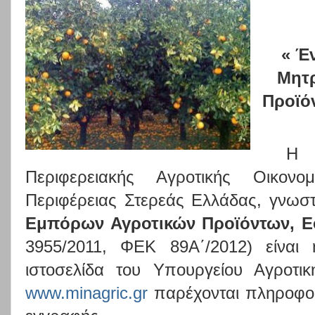
« Έ
Μητ
Προϊό
Η 
Περιφερειακής Αγροτικής Οικονο
Περιφέρειας Στερεάς Ελλάδας,
γνωστο
Εμπόρων Αγροτικών Προϊόντων, Ε
3955/2011, ΦΕΚ 89Α΄/2012)
είναι
ιστοσελίδα του Υπουργείου Αγροτι
www
.
minagric
.
gr
παρέχονται πληροφορί