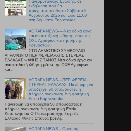
Πανευρυτανικής Ένωσης, σε
εκδήλωση που θα
πραγματοποιηθεί το Σάββατο 8
Αυγούστου 2026 και ώρα 11:00
στη Δομνίστα Ευρυτανίας.
AGRAFA NEWS----Νέα οδικά έργα
και αναπτυξιακή ώθηση μέσω της
ΟΧΕ Αγράφων και της λίμνης
Κρεμαστών.
ΣΤΟ ΔΗΜΟΤΙΚΟ ΣΥΜΒΟΥΛΙΟ
ΑΓΡΑΦΩΝ Ο ΠΕΡΙΦΕΡΕΙΑΡΧΗΣ ΣΤΕΡΕΑΣ
ΕΛΛΑΔΑΣ ΦΑΝΗΣ ΣΠΑΝΟΣ Νέα οδικά έργα και
αναπτυξιακή ώθηση μέσω της ΟΧΕ Αγράφων
και ...
AGRAFA NEWS---ΠΕΡΙΦΕΡΕΙΑ
ΣΤΕΡΕΑΣ ΕΛΛΑΔΑΣ: Πανέτοιμη να
υποδεχθεί 50 σπουδαστές η
πλήρως ανακαινισμένη φοιτητική
Εστία Καρπενησίου.
Πανέτοιμη να υποδεχθεί 50 σπουδαστές η
πλήρως ανακαινισμένη φοιτητική Εστία
Καρπενησίου Ο Περιφερειάρχης Στερεάς
Ελλάδας Φάνης Σπανός βρέθη...
AGRAFA NEWS---Ορισμός