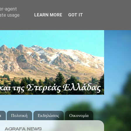
ser-agent
rate usage
LEARN MORE
GOT IT
α
Πολιτική
Εκδηλώσεις
Οικονομία
AGRAFA NEWS