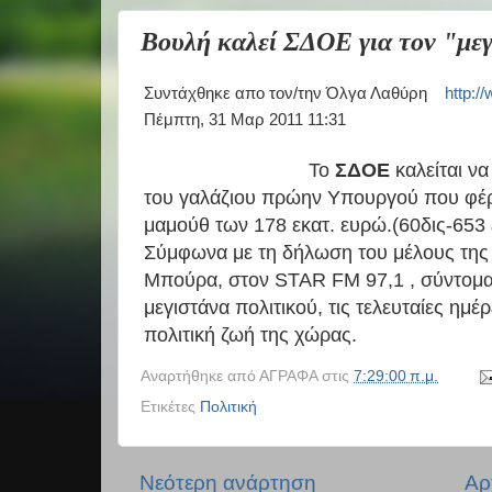
Βουλή καλεί ΣΔΟΕ για τον "με
Συντάχθηκε απο τον/την Όλγα Λαθύρη
http:/
Πέμπτη, 31 Μαρ 2011 11:31
Το
ΣΔΟΕ
καλείται να
του γαλάζιου πρώην Υπουργού που φέρε
μαμούθ των 178 εκατ. ευρώ.(60δις-653 
Σύμφωνα με τη δήλωση του μέλους τ
Μπούρα, στον STAR FM 97,1 , σύντομα θ
μεγιστάνα πολιτικού, τις τελευταίες ημέ
πολιτική ζωή της χώρας.
Αναρτήθηκε από
ΑΓΡΑΦΑ
στις
7:29:00 π.μ.
Ετικέτες
Πολιτική
Νεότερη ανάρτηση
Αρ