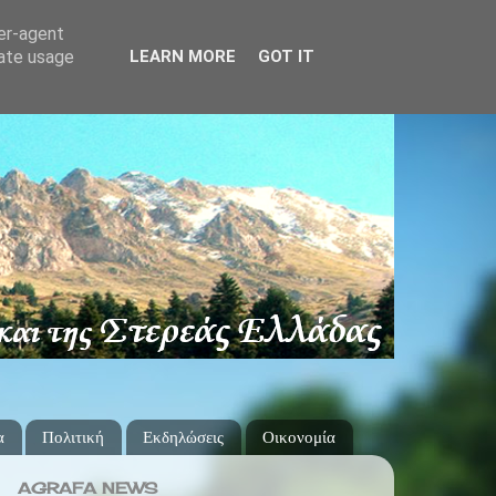
ser-agent
rate usage
LEARN MORE
GOT IT
α
Πολιτική
Εκδηλώσεις
Οικονομία
AGRAFA NEWS