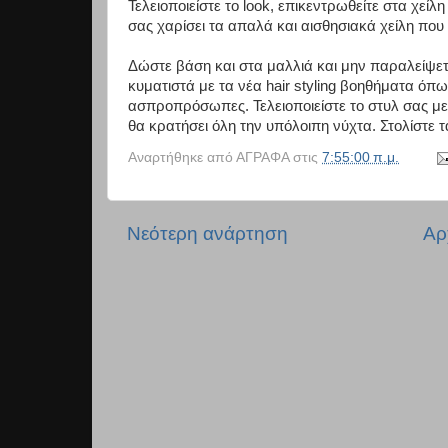
Τελειοποιείστε το look, επικεντρωθείτε στα χεί
σας χαρίσει τα απαλά και αισθησιακά χείλη πο
Δώστε βάση και στα μαλλιά και μην παραλείψετε 
κυματιστά με τα νέα hair styling βοηθήματα όπω
ασπροπρόσωπες. Τελειοποιείστε το στυλ σας με μ
θα κρατήσει όλη την υπόλοιπη νύχτα. Στολίστε
Αναρτήθηκε από
ΑΓΡΑΦΑ
στις
7:55:00 π.μ.
Νεότερη ανάρτηση
Αρ