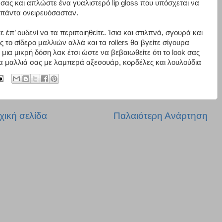
λη σας και απλώστε ένα γυαλιστερό lip gloss που υπόσχεται να
υ πάντα ονειρευόσασταν.
έπ’ ουδενί να τα περιποιηθείτε. Ίσια και στιλπνά, σγουρά και
ς το σίδερο μαλλιών αλλά και τα rollers θα βγείτε σίγουρα
ια μικρή δόση λακ έτσι ώστε να βεβαιωθείτε ότι το look σας
 τα μαλλιά σας με λαμπερά αξεσουάρ, κορδέλες και λουλούδια
χική σελίδα
Παλαιότερη Ανάρτηση