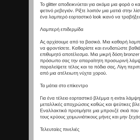
Το glitter αποδεικνύεται για ακόμα μια φορά ο 
φετινό ρεβεγιόν. Ρίξτε λοιπόν μια ματιά στην λ
ένα λαμπερό εορταστικό look ικανό να τραβήξε
Λαμπερή επιδερμίδα
Ας αρχίσουμε από τα βασικά. Μια καθαρή λαμπ
να φροντίσετε. Καθαρίστε και ενυδατώστε βαθιά
επιθυμητό αποτέλεσμα. Μια μικρή δόση bronzer 
πρόσωπο σας την απαραίτητη προσωρινή λάμψη
παραλείψετε τέλος και τα πόδια σας. Λίγη περ
από μια ατέλειωτη νύχτα χορού.
Τα μάτια στο επίκεντρο
Για ένα τέλειο εορταστικό βλέμμα η extra λάμψη 
μεταλλικές αποχρώσεις καθώς και ψεύτικες βλε
Εναλλακτικά προτιμήστε μια μπρονζέ σκιά που 
τους κρύους χειμωνιάτικους μήνες και μην ξεχάσ
Τελευταίες πινελιές