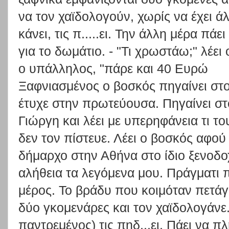
να τον χαϊδολογούν, χωρίς να έχει άλ
κάνει, τις π.....ει. Την άλλη μέρα πά
για το δωμάτιο. - "Τι χρωστάω;" λέει 
ο υπάλληλος, "πάρε και 40 Ευρώ
Ξαφνιασμένος ο βοσκός πηγαίνει στο 
έτυχε στην πρωτεύουσα. Πηγαίνει σ
Γιώργη και λέει με υπερηφάνεια τι το
δεν τον πίστευε. Λέει ο βοσκός αφού 
δήμαρχο στην Αθήνα στο ίδιο ξενοδοχ
αλήθεια τα λεγόμενα μου. Πράγματι π
μέρος. Το βράδυ που κοιμόταν πετάγ
δύο γκομενάρες και τον χαϊδολογάνε. 
παντρεμένος) τις πηδ...ει. Πάει να π